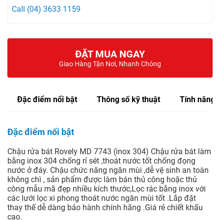
Call (04) 3633 1159
ĐẶT MUA NGAY
Giao Hàng Tận Nơi, Nhanh Chóng
Đặc điểm nổi bật
Thông số kỹ thuật
Tính năng
Đặc điểm nổi bật
Chậu rửa bát Rovely MD 7743 (inox 304) Chậu rửa bát làm
bằng inox 304 chống rỉ sét ,thoát nước tốt chống đọng
nước ở đáy. Chậu chức năng ngăn mùi ,dễ vệ sinh an toàn
không chì , sản phẩm được làm bán thủ công hoặc thủ
công mẫu mã đẹp nhiều kích thước,Lọc rác bằng inox với
các lưới lọc xi phong thoát nước ngăn mùi tốt .Lắp đặt
thay thế dễ dàng bảo hành chính hãng .Giá rẻ chiết khấu
cao.