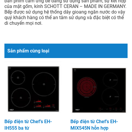
bàn phím cảm ứng dễ dàng sử dụng sản phẩm, sự kết hợp
của mặt gốm, kính SCHOTT CERAN – MADE IN GERMANY.
Bếp được sử dụng hệ thống dây gioang ngăn nước do vậy
quý khách hàng có thể an tâm sử dụng và đặc biệt có thể
di chuyển mọi nơi.
Sản phẩm cùng loại
Bếp điện từ Chef’s EH-
Bếp điện từ Chef’s EH-
IH555 ba từ
MIX545N hỗn hợp