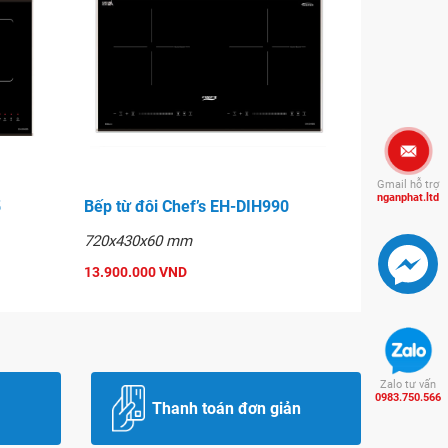
Gmail hỗ trợ
nganphat.ltd
5
Bếp từ đôi Chef’s EH-DIH990
720x430x60 mm
13.900.000 VND
Zalo tư vấn
0983.750.566
Thanh toán đơn giản