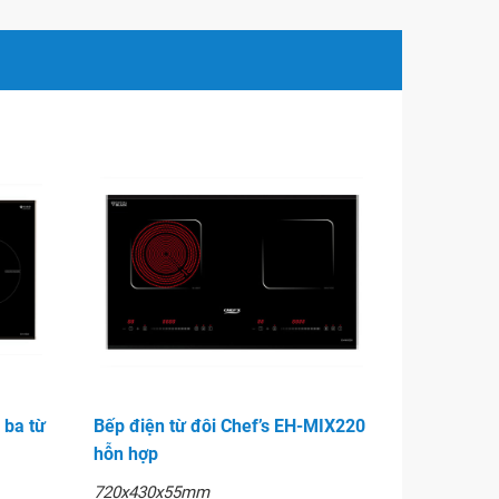
 ba từ
Bếp điện từ đôi Chef’s EH-MIX220
hỗn hợp
720x430x55mm