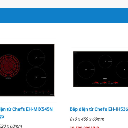
thử nghiệm với việc đổ nước
lên đến 15kg).
ng ngoại
( chỉ nóng vùng
ng nóng)
iện từ Chef’s EH-MIX545N
Bếp điện từ Chef’s EH-IH536
ợp
810 x 450 x 60mm
 520 x 60mm
họ lên đến
8000h
.