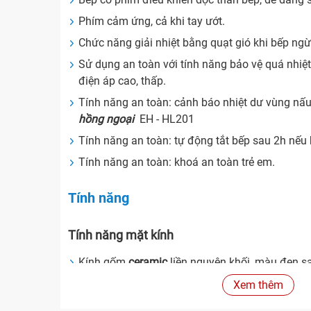
Phím cảm ứng, cả khi tay ướt.
Chức năng giải nhiệt bằng quạt gió khi bếp ng
Sử dụng an toàn với tính năng bảo vệ quá nhiệt
điện áp cao, thấp.
Tính năng an toàn: cảnh báo nhiệt dư vùng nấu
hồng ngoại
EH - HL201
Tính năng an toàn: tự động tắt bếp sau 2h nếu 
Tính năng an toàn: khoá an toàn trẻ em.
Tính năng
Tính năng mặt kính
Kính gốm
ceramic
liền nguyên khối, màu đen s
Bề mặt chống trầy xước ( có thể dùng dao cạo 
Xem thêm
Kính ceramic chịu nhiệt cao lên đến
1000ºC