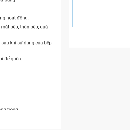
ừng hoạt động.
 mặt bếp, thân bếp; quá
 sau khi sử dụng của bếp
bị để quên.
ang trọng
vệ sinh mặt bếp).