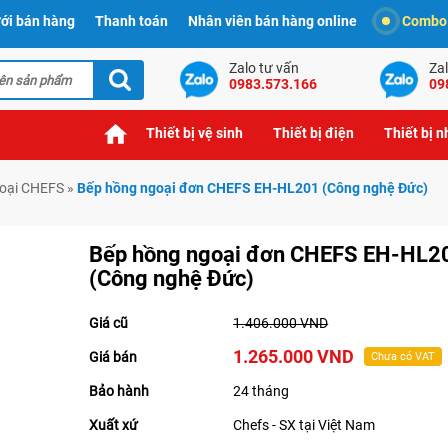
ới bán hàng
Thanh toán
Nhân viên bán hàng online
Combo t
Zalo tư vấn
Zal
0983.573.166
09
Thiết bị vệ sinh
Thiết bị điện
Thiết bị 
goại CHEFS
»
Bếp hồng ngoại đơn CHEFS EH-HL201 (Công nghệ Đức)
Bếp hồng ngoại đơn CHEFS EH-HL2
(Công nghệ Đức)
Giá cũ
1.406.000 VND
1.265.000 VND
Giá bán
Chưa có VAT
Bảo hành
24 tháng
Xuất xứ
Chefs - SX tại Việt Nam