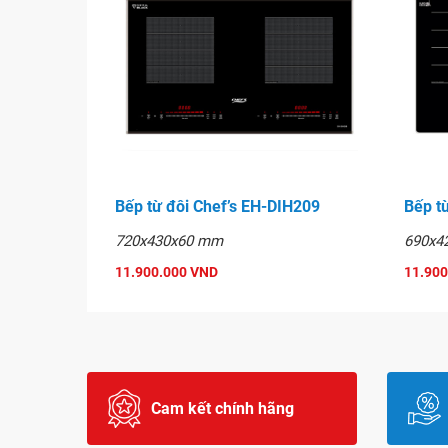
Bảo hành
12
tháng kể từ ngày mua
Bếp từ đôi Chef’s EH-DIH209
Bếp t
720x430x60 mm
690x4
11.900.000 VND
11.900
Cam kết chính hãng