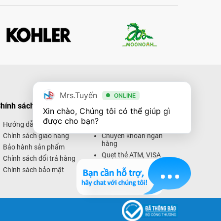
Mrs.Tuyến
ONLINE
hính sách mua hàng
Hình thức thanh toán
Xin chào, Chúng tôi có thể giúp gì 
được cho bạn?
Hướng dẫn mua hàng
Thanh toán trực tiếp
Chính sách giao hàng
Chuyển khoản ngân
hàng
Bảo hành sản phẩm
Quẹt thẻ ATM, VISA
Chính sách đổi trả hàng
Thanh toán trực tuyến
Chính sách bảo mật