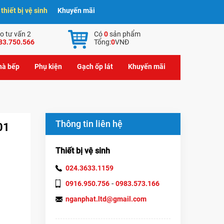
hiết bị vệ sinh
Khuyến mãi
o tư vấn 2
Có
0
sản phẩm
83.750.566
Tổng:
0
VNĐ
nhà bếp
Phụ kiện
Gạch ốp lát
Khuyến mãi
Thông tin liên hệ
01
Thiết bị vệ sinh
024.3633.1159
-
0916.950.756
0983.573.166
nganphat.ltd@gmail.com