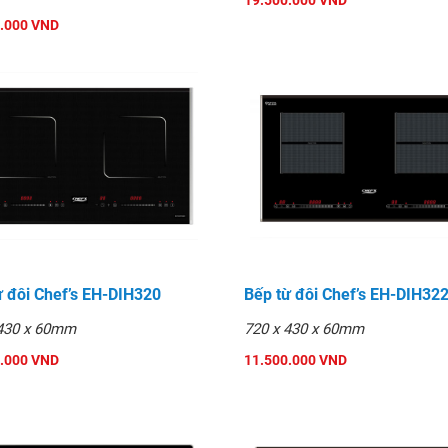
19.500.000 VND
.000 VND
ền công nghệ của Đức
uyệt đối trong môi trường
ừ đôi Chef’s EH-DIH320
Bếp từ đôi Chef’s EH-DIH32
 430 x 60mm
720 x 430 x 60mm
.000 VND
11.500.000 VND
sai hỏng do lỗi sản xuất