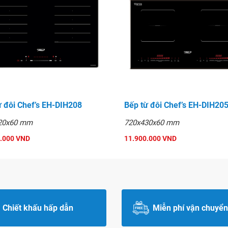
ừ đôi Chef’s EH-DIH208
Bếp từ đôi Chef’s EH-DIH20
20x60 mm
720x430x60 mm
.000 VND
11.900.000 VND
Chiết khấu hấp dẫn
Miễn phí vận chuyển