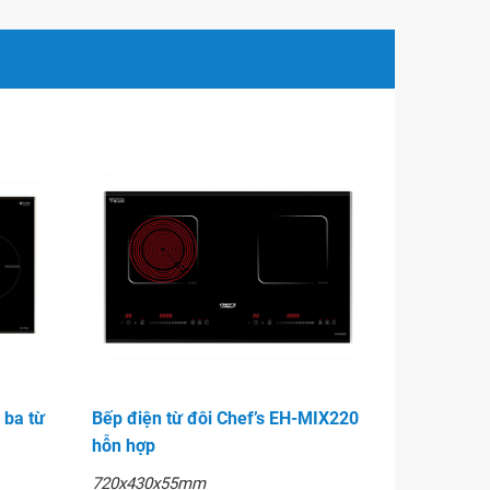
 ba từ
Bếp điện từ đôi Chef’s EH-MIX220
hỗn hợp
720x430x55mm