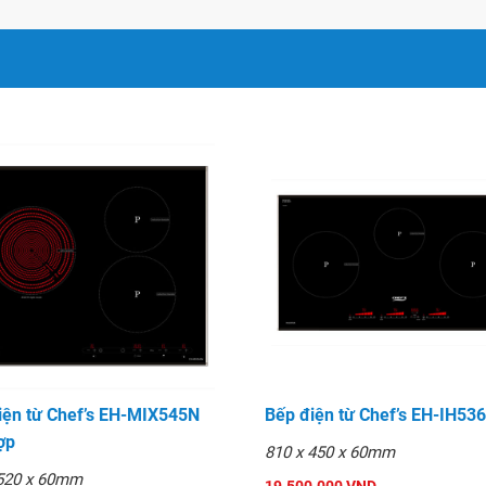
y
yền công nghệ của Đức
00A
iện từ Chef’s EH-MIX545N
Bếp điện từ Chef’s EH-IH536
ợp
uyệt đối trong môi trường
810 x 450 x 60mm
 520 x 60mm