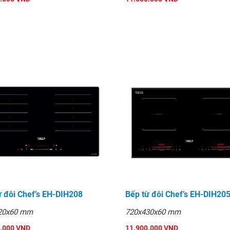
ồm chi phí nguyên vật liệu
dẫn cách sử dụng bếp, bảo
ừ đôi Chef’s EH-DIH208
Bếp từ đôi Chef’s EH-DIH20
20x60 mm
720x430x60 mm
.000 VND
11.900.000 VND