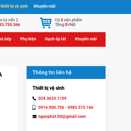
hiết bị vệ sinh
Khuyến mãi
o tư vấn 2
Có
0
sản phẩm
83.750.566
Tổng:
0
VNĐ
nhà bếp
Phụ kiện
Gạch ốp lát
Khuyến mãi
Thông tin liên hệ
A
Thiết bị vệ sinh
024.3633.1159
-
0916.950.756
0983.573.166
nganphat.ltd@gmail.com