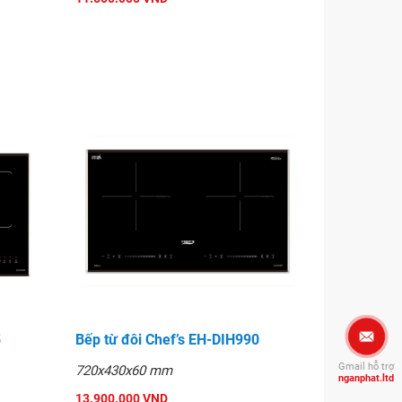
5
Bếp từ đôi Chef’s EH-DIH990
Gmail hỗ trợ
720x430x60 mm
nganphat.ltd
13.900.000 VND