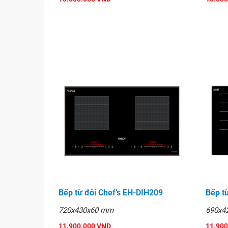
Hãng hỗ trợ miễn phí công lắp đặt, không bao g
và xử lý mặt đá.
Khách hàng sẽ được nhân viên công ty hướng 
quản.
Bếp từ đôi Chef’s EH-DIH209
Bếp t
720x430x60 mm
690x4
11.900.000 VND
11.900