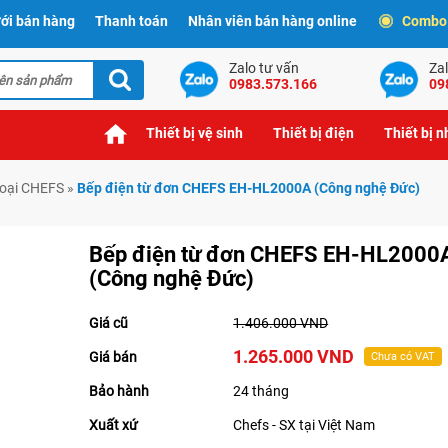
ới bán hàng
Thanh toán
Nhân viên bán hàng online
Combo t
Zalo tư vấn
Zal
0983.573.166
09
Thiết bị vệ sinh
Thiết bị điện
Thiết bị 
goại CHEFS
»
Bếp điện từ đơn CHEFS EH-HL2000A (Công nghệ Đức)
Bếp điện từ đơn CHEFS EH-HL2000
(Công nghệ Đức)
Giá cũ
1.406.000 VND
1.265.000 VND
Giá bán
Chưa có VAT
Bảo hành
24 tháng
Xuất xứ
Chefs - SX tại Việt Nam