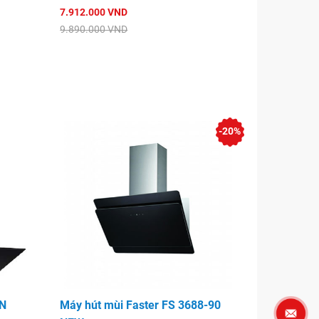
7.912.000 VND
9.890.000 VND
-20%
FN
Máy hút mùi Faster FS 3688-90