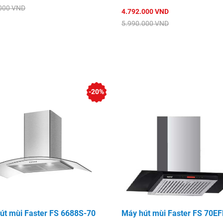
000 VND
4.792.000 VND
5.990.000 VND
-20%
út mùi Faster FS 6688S-70
Máy hút mùi Faster FS 70E