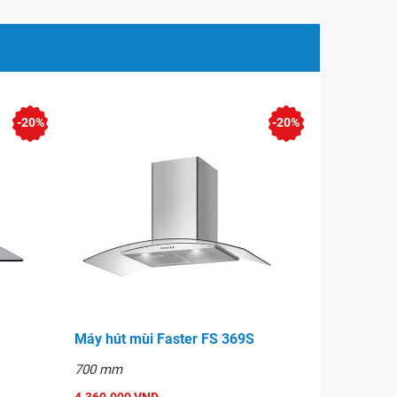
-20%
-20%
Máy hút mùi Faster FS 369S
700 mm