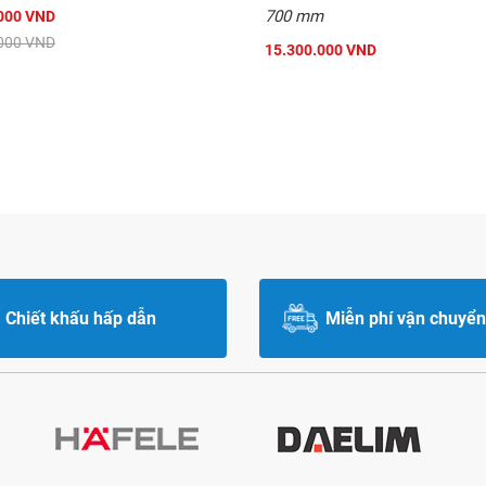
700 mm
000 VND
000 VND
15.300.000 VND
Chiết khấu hấp dẫn
Miễn phí vận chuyển