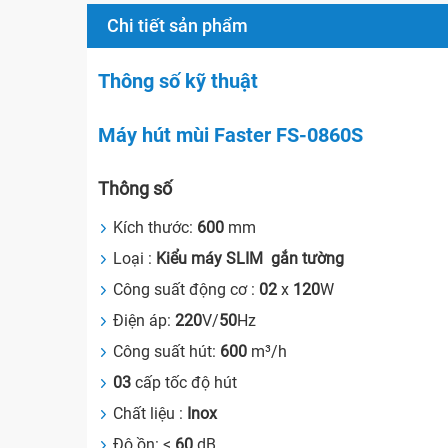
Chi tiết sản phẩm
Thông số kỹ thuật
Máy hút mùi Faster FS-0860S
Thông số
Kích thước:
600
mm
Loại :
Kiểu máy SLIM gắn tường
Công suất động cơ :
02
x
120
W
Điện áp:
220
V/
50
Hz
Công suất hút:
600
m³/h
03
cấp tốc độ hút
Chất liệu :
Inox
Độ ồn: <
60
dB