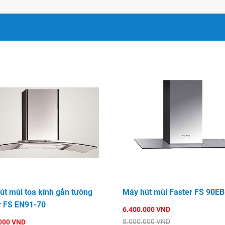
út mùi toa kính gắn tường
Máy hút mùi Faster FS 90EB
r FS EN91-70
6.400.000 VND
8.000.000 VND
000 VND