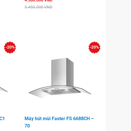
4.360.000 VND
5.450.000 VND
-20%
-20%
8C1
Máy hút mùi Faster FS 6688CH –
70