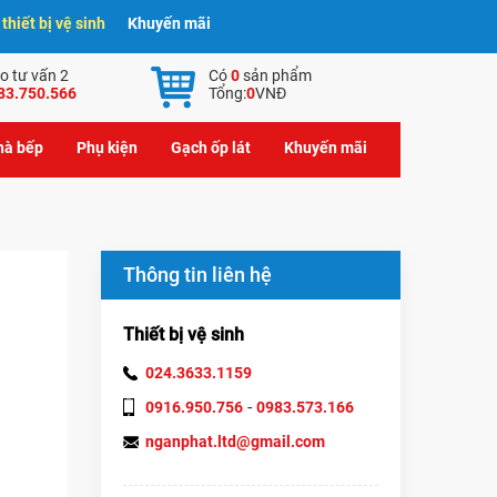
hiết bị vệ sinh
Khuyến mãi
o tư vấn 2
Có
0
sản phẩm
83.750.566
Tổng:
0
VNĐ
nhà bếp
Phụ kiện
Gạch ốp lát
Khuyến mãi
Thông tin liên hệ
Thiết bị vệ sinh
024.3633.1159
-
0916.950.756
0983.573.166
nganphat.ltd@gmail.com