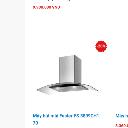
9.900.000 VND
-20%
Máy hút mùi Faster FS 3899CH1-
Máy h
70
3.360.