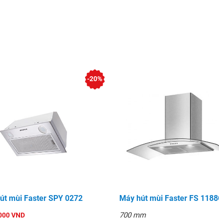
-20%
út mùi Faster SPY 0272
Máy hút mùi Faster FS 118
700 mm
000 VND