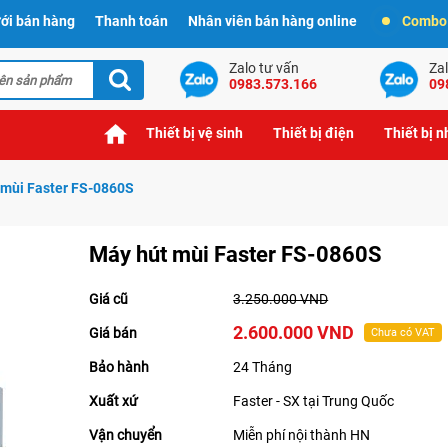
ới bán hàng
Thanh toán
Nhân viên bán hàng online
Combo t
Zalo tư vấn
Zal
0983.573.166
09
Thiết bị vệ sinh
Thiết bị điện
Thiết bị 
 mùi Faster FS-0860S
Máy hút mùi Faster FS-0860S
Giá cũ
3.250.000 VND
2.600.000 VND
Giá bán
Chưa có VAT
Bảo hành
24 Tháng
Xuất xứ
Faster - SX tại Trung Quốc
Vận chuyển
Miễn phí nội thành HN