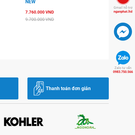
NEW
Gmail hỗ trợ
7.760.000 VND
nganphat.ltd
9.700.000 VND
Zalo tư vấn
0983.750.566
Thanh toán đơn giản