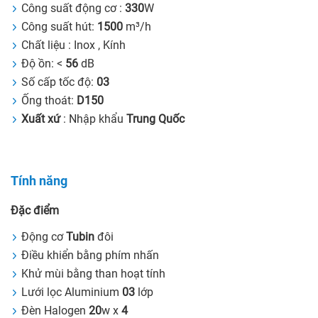
Công suất động cơ :
330
W
Công suất hút:
1500
m³/h
Chất liệu : Inox , Kính
Độ ồn: <
56
dB
Số cấp tốc độ:
03
Ống thoát:
D150
Xuất xứ
: Nhập khẩu
Trung Quốc
Tính năng
Đặc điểm
Động cơ
Tubin
đôi
Điều khiển bằng phím nhấn
Khử mùi bằng than hoạt tính
Lưới lọc Aluminium
03
lớp
Đèn Halogen
20
w x
4