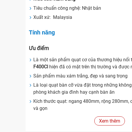
Tiêu chuẩn công nghệ: Nhật bản
Xuất xứ: Malaysia
Tính năng
Ưu điểm
Là một sản phẩm quạt cơ của thương hiệu nổi 
F400CI
hiện đã có mặt trên thị trường và được 
Sản phẩm màu xám trắng, đẹp và sang trọng
Là loại quạt bàn cỡ vừa đặt trong những khôn
phòng khách gia đình hay cạnh bàn ăn
Kích thước quạt: ngang 480mm, rộng 280mm, 
và gọn
Quạt có góc xoay lớn, chế độ quay đảo chiều c
Xem thêm
Sản phẩm có 3 tốc độ gió khác nhau, bạn có th