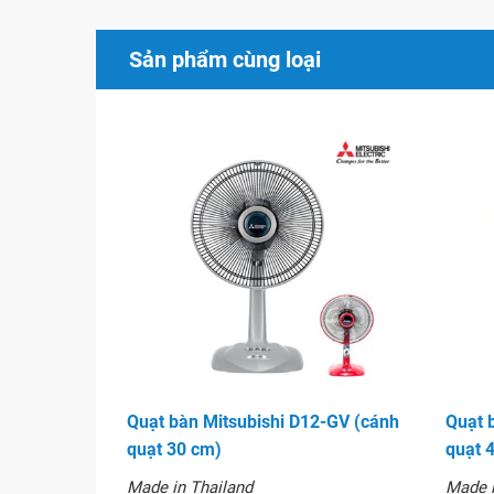
cầu sử dụng
Quạt bàn Panasonic F400CI
hoạt động êm nhờ 
Sản phẩm cùng loại
phẩm còn có hệ thống bảo vệ động cơ
Quạt có 3 cánh, lồng bảo vệ vững chắc nên khá
Đồng thời lồng bảo vệ có thể tháo rời nên việc 
thật dễ dàng
Nhược điểm
Quạt bàn Panasonic F400CI
không có chế độ đ
Remote
Với chế độ quay đảo chiều nên nguồn gió quạt t
quạt quay hướng khác
Quạt bàn Mitsubishi D12-GV (cánh
Quạt 
quạt 30 cm)
quạt 
Made in Thailand
Made i