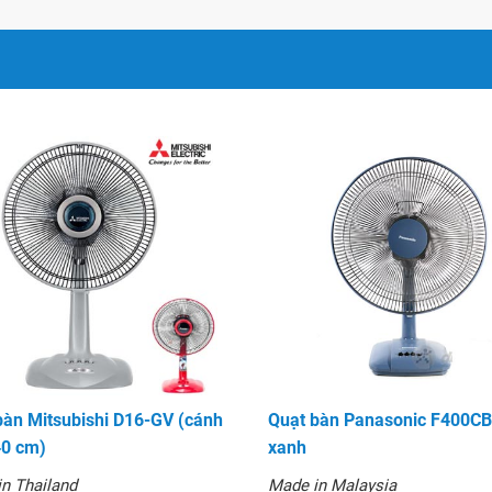
sử dụng bạc đạn, sản
 an toàn
vệ sinh quạt cũng trở nên
iều khiển từ xa bằng
ạo ra sẽ bị ngắt quảng khi
bàn Mitsubishi D16-GV (cánh
Quạt bàn Panasonic F400C
40 cm)
xanh
n Thailand
Made in Malaysia