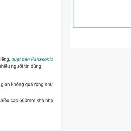
tiếng,
quạt bàn Panasonic
nhiều người tin dùng
g gian không quá rộng như
chiều cao 660mm khá nhẹ
ho gió khắp phòng
ể lựa chọn phù hợp với nhu