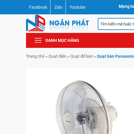
Mạng lư
Facebook
Zalo
Youtube
DANH MỤC HÃNG
Trang chủ
»
Quạt điện
»
Quạt để bàn
»
Quạt bàn Panasoni