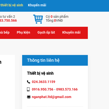
hiết bị vệ sinh
Khuyến mãi
o tư vấn 2
Có
0
sản phẩm
83.750.566
Tổng:
0
VNĐ
nhà bếp
Phụ kiện
Gạch ốp lát
Khuyến mãi
Thông tin liên hệ
m
Thiết bị vệ sinh
024.3633.1159
-
0916.950.756
0983.573.166
nganphat.ltd@gmail.com