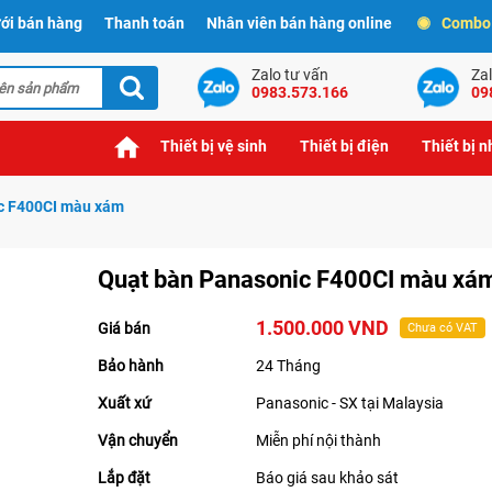
ới bán hàng
Thanh toán
Nhân viên bán hàng online
Combo t
Zalo tư vấn
Zal
0983.573.166
09
Thiết bị vệ sinh
Thiết bị điện
Thiết bị 
c F400CI màu xám
Quạt bàn Panasonic F400CI màu xá
1.500.000 VND
Giá bán
Chưa có VAT
Bảo hành
24 Tháng
Xuất xứ
Panasonic - SX tại Malaysia
Vận chuyển
Miễn phí nội thành
Lắp đặt
Báo giá sau khảo sát