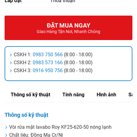
Lắp đặt
Thỏa thuận
ĐẶT MUA NGAY
Giao Hàng Tận Nơi, Nhanh Chóng
CSKH 1:
0983 750 566
(8:00 - 18:00)
CSKH 2:
0983 573 166
(8:00 - 18:00)
CSKH 3:
0916 950 756
(8:00 - 18:00)
Thông số kỹ thuật
Tính năng
Hình ảnh
Sản
Thông số kỹ thuật
Vòi rửa mặt lavabo Roy KF25-620-50 nóng lạnh
Chất liệu: Đồng Mạ Cr/Ni