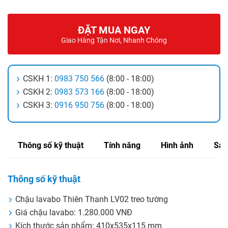
ĐẶT MUA NGAY
Giao Hàng Tận Nơi, Nhanh Chóng
CSKH 1:
0983 750 566
(8:00 - 18:00)
CSKH 2:
0983 573 166
(8:00 - 18:00)
CSKH 3:
0916 950 756
(8:00 - 18:00)
Thông số kỹ thuật
Tính năng
Hình ảnh
Sản
Thông số kỹ thuật
Chậu lavabo Thiên Thanh LV02 treo tường
Giá chậu lavabo: 1.280.000 VNĐ
Kích thước sản phẩm: 410x535x115 mm