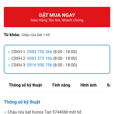
ĐẶT MUA NGAY
Giao Hàng Tận Nơi, Nhanh Chóng
Từ khóa:
Chậu rửa bát 1 hố
CSKH 1:
0983 750 566
(8:00 - 18:00)
CSKH 2:
0983 573 166
(8:00 - 18:00)
CSKH 3:
0916 950 756
(8:00 - 18:00)
Thông số kỹ thuật
Tính năng
Hình ảnh
Sản
Thông số kỹ thuật
Chậu rửa bát Konox Tari 5744SM một hố