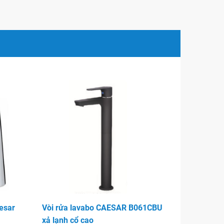
esar
Vòi rửa lavabo CAESAR B061CBU
xả lạnh cổ cao