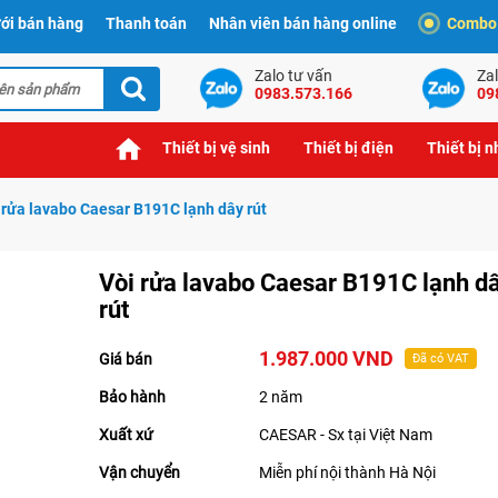
ới bán hàng
Thanh toán
Nhân viên bán hàng online
Combo t
Zalo tư vấn
Zal
0983.573.166
09
Thiết bị vệ sinh
Thiết bị điện
Thiết bị 
 rửa lavabo Caesar B191C lạnh dây rút
Vòi rửa lavabo Caesar B191C lạnh d
rút
1.987.000 VND
Giá bán
Đã có VAT
Bảo hành
2 năm
Xuất xứ
CAESAR - Sx tại Việt Nam
Vận chuyển
Miễn phí nội thành Hà Nội