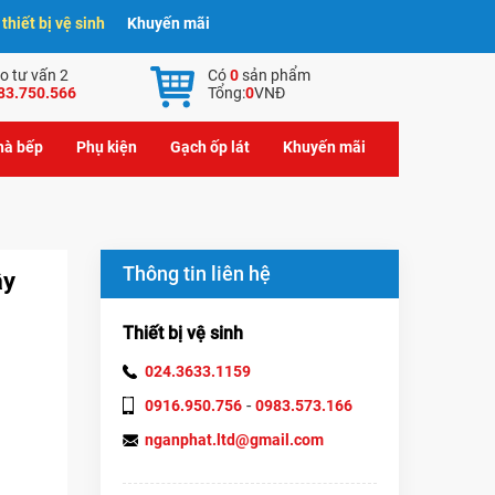
hiết bị vệ sinh
Khuyến mãi
o tư vấn 2
Có
0
sản phẩm
83.750.566
Tổng:
0
VNĐ
nhà bếp
Phụ kiện
Gạch ốp lát
Khuyến mãi
Thông tin liên hệ
ây
Thiết bị vệ sinh
024.3633.1159
-
0916.950.756
0983.573.166
nganphat.ltd@gmail.com