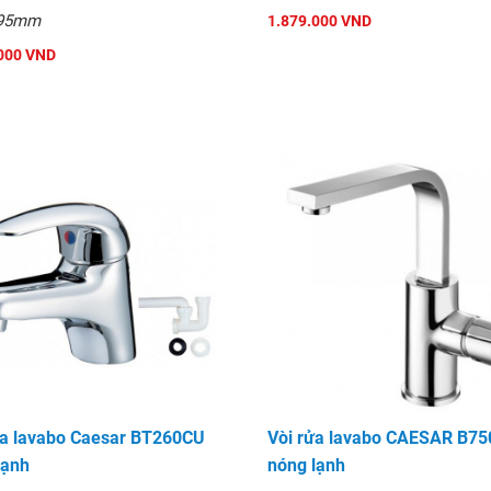
195mm
1.879.000 VND
000 VND
ửa lavabo Caesar BT260CU
Vòi rửa lavabo CAESAR B7
lạnh
nóng lạnh