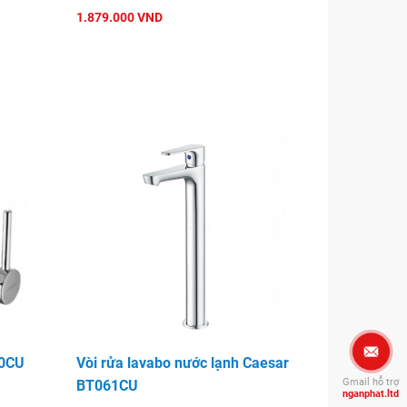
1.879.000 VND
50CU
Vòi rửa lavabo nước lạnh Caesar
Gmail hỗ trợ
BT061CU
nganphat.ltd