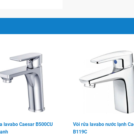
, tay gạt bằng nhựa độc đáo
ấp. Phù hợp với nhiều nhu
hẹ nhàng
n, tiết kiệm nước
ử dụng.
ửa lavabo Caesar B500CU
Vòi rửa lavabo nước lạnh Ca
lạnh
B119C