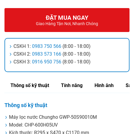
ĐẶT MUA NGAY
Giao Hàng Tận Nơi, Nhanh Chóng
CSKH 1:
0983 750 566
(8:00 - 18:00)
CSKH 2:
0983 573 166
(8:00 - 18:00)
CSKH 3:
0916 950 756
(8:00 - 18:00)
Thông số kỹ thuật
Tính năng
Hình ảnh
Sản
Thông số kỹ thuật
Máy lọc nước Chungho GWP-50S90010M
Model: CHP-600H05UV
Kích thước:
R295 x S470 x C1170 mm