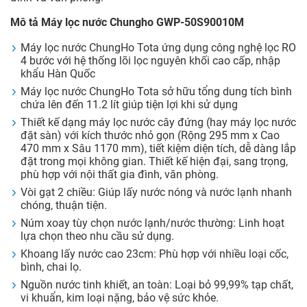
Mô tả Máy lọc nước Chungho GWP-50S90010M
Máy lọc nước ChungHo Tota ứng dụng công nghệ lọc RO
4 bước với hệ thống lõi lọc nguyên khối cao cấp, nhập
khẩu Hàn Quốc
Máy lọc nước ChungHo Tota sở hữu tổng dung tích bình
chứa lên đến 11.2 lít giúp tiện lợi khi sử dụng
Thiết kế dạng máy lọc nước cây đứng (hay máy lọc nước
đặt sàn) với kích thước nhỏ gọn (Rộng 295 mm x Cao
470 mm x Sâu 1170 mm), tiết kiệm diện tích, dễ dàng lắp
đặt trong mọi không gian. Thiết kế hiện đại, sang trọng,
phù hợp với nội thất gia đình, văn phòng.
Vòi gạt 2 chiều: Giúp lấy nước nóng và nước lạnh nhanh
chóng, thuận tiện.
Núm xoay tùy chọn nước lạnh/nước thường: Linh hoạt
lựa chọn theo nhu cầu sử dụng.
Khoang lấy nước cao 23cm: Phù hợp với nhiều loại cốc,
bình, chai lọ.
Nguồn nước tinh khiết, an toàn: Loại bỏ 99,99% tạp chất,
vi khuẩn, kim loại nặng, bảo vệ sức khỏe.