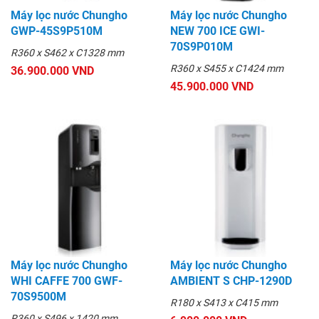
Máy lọc nước Chungho
Máy lọc nước Chungho
GWP-45S9P510M
NEW 700 ICE GWI-
70S9P010M
R360 x S462 x C1328 mm
R360 x S455 x C1424 mm
36.900.000 VND
45.900.000 VND
Máy lọc nước Chungho
Máy lọc nước Chungho
WHI CAFFE 700 GWF-
AMBIENT S CHP-1290D
70S9500M
R180 x S413 x C415 mm
R360 x S496 x 1420 mm