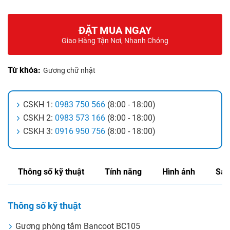
ĐẶT MUA NGAY
Giao Hàng Tận Nơi, Nhanh Chóng
Từ khóa:
Gương chữ nhật
CSKH 1:
0983 750 566
(8:00 - 18:00)
CSKH 2:
0983 573 166
(8:00 - 18:00)
CSKH 3:
0916 950 756
(8:00 - 18:00)
Thông số kỹ thuật
Tính năng
Hình ảnh
Sản
Thông số kỹ thuật
Gương phòng tắm Bancoot BC105