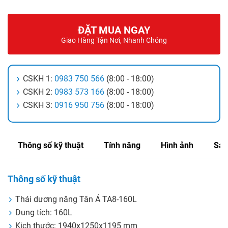
ĐẶT MUA NGAY
Giao Hàng Tận Nơi, Nhanh Chóng
CSKH 1:
0983 750 566
(8:00 - 18:00)
CSKH 2:
0983 573 166
(8:00 - 18:00)
CSKH 3:
0916 950 756
(8:00 - 18:00)
Thông số kỹ thuật
Tính năng
Hình ảnh
Sản
Thông số kỹ thuật
Thái dương năng Tân Á TA8-160L
Dung tích: 160L
Kich thước: 1940x1250x1195 mm