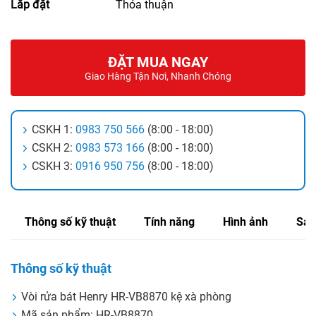
Lắp đặt
Thỏa thuận
ĐẶT MUA NGAY
Giao Hàng Tận Nơi, Nhanh Chóng
CSKH 1:
0983 750 566
(8:00 - 18:00)
CSKH 2:
0983 573 166
(8:00 - 18:00)
CSKH 3:
0916 950 756
(8:00 - 18:00)
Thông số kỹ thuật
Tính năng
Hình ảnh
Sản
Thông số kỹ thuật
Vòi rửa bát Henry HR-VB8870 kệ xà phòng
Mã sản phẩm: HR-VB8870