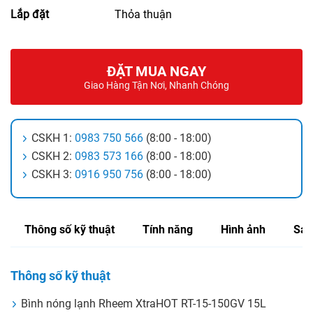
Lắp đặt
Thỏa thuận
ĐẶT MUA NGAY
Giao Hàng Tận Nơi, Nhanh Chóng
CSKH 1:
0983 750 566
(8:00 - 18:00)
CSKH 2:
0983 573 166
(8:00 - 18:00)
CSKH 3:
0916 950 756
(8:00 - 18:00)
Thông số kỹ thuật
Tính năng
Hình ảnh
Sản
Thông số kỹ thuật
Bình nóng lạnh Rheem XtraHOT RT-15-150GV 15L