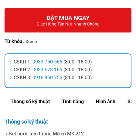
ĐẶT MUA NGAY
Giao Hàng Tận Nơi, Nhanh Chóng
Từ khóa:
Xí xổm
CSKH 1:
0983 750 566
(8:00 - 18:00)
CSKH 2:
0983 573 166
(8:00 - 18:00)
CSKH 3:
0916 950 756
(8:00 - 18:00)
Thông số kỹ thuật
Tính năng
Hình ảnh
Sản
Thông số kỹ thuật
Két nước treo tường Miken MK-212