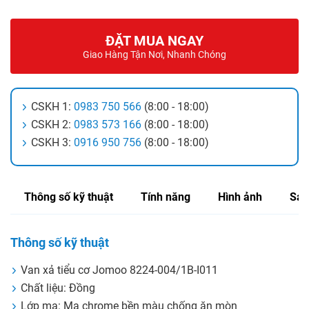
ĐẶT MUA NGAY
Giao Hàng Tận Nơi, Nhanh Chóng
CSKH 1:
0983 750 566
(8:00 - 18:00)
CSKH 2:
0983 573 166
(8:00 - 18:00)
CSKH 3:
0916 950 756
(8:00 - 18:00)
Thông số kỹ thuật
Tính năng
Hình ảnh
Sản
Thông số kỹ thuật
Van xả tiểu cơ Jomoo 8224-004/1B-I011
Chất liệu: Đồng
Lớp mạ: Mạ chrome bền màu chống ăn mòn