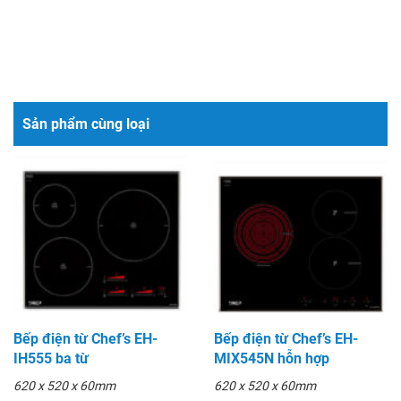
Sản phẩm cùng loại
Bếp điện từ Chef’s EH-
Bếp điện từ Chef’s EH-
IH555 ba từ
MIX545N hỗn hợp
620 x 520 x 60mm
620 x 520 x 60mm