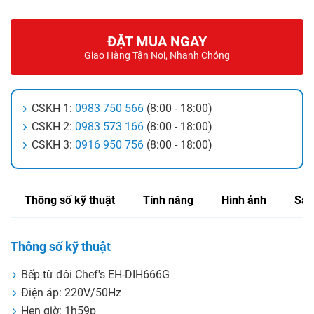
ĐẶT MUA NGAY
Giao Hàng Tận Nơi, Nhanh Chóng
CSKH 1:
0983 750 566
(8:00 - 18:00)
CSKH 2:
0983 573 166
(8:00 - 18:00)
CSKH 3:
0916 950 756
(8:00 - 18:00)
Thông số kỹ thuật
Tính năng
Hình ảnh
Sản
Thông số kỹ thuật
Bếp từ đôi Chef's EH-DIH666G
Điện áp: 220V/50Hz
Hẹn giờ: 1h59p