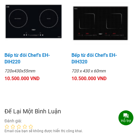
Bếp từ đôi Chef’s EH-
Bếp từ đôi Chef’s EH-
DIH220
DIH320
720x430x55mm
720 x 430 x 60mm
10.500.000 VND
10.500.000 VND
Để Lại Một Bình Luận
Đánh giá:
Hỗ trợ
Email của bạn sẽ không được hiển thị công khai.