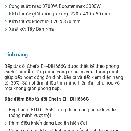
Công suất: max 3700W, Booster max 3000W
Kích thước (dài x rộng x cao): 720 x 430 x 60 mm
Kích thước khoét lỗ: 670 x 370 mm
Xuất xứ: Tây Ban Nha
Tính năng
Bếp từ đôi Chef’s EH-DIH666G được thiết kế theo phong
cách Châu Âu. Ứng dụng công nghệ Inverter thông minh
giúp bếp hoạt động ổn định, bền bỉ và tiết kiệm điện năng
tới 30%. Sản phẩm nhiều tính năng hiện đại, phù hợp với
mọi không gian phòng bếp.
Đặc điểm Bếp từ đôi Chef’s EH-DIH666G
Bếp hai từ EH-DIH666G ứng dụng
công nghệ Inverter
thông minh vượt trội
Phím điều khiển dạng Led ẩn hiện đại
Công suất cực lớn với tính năng nấu nhanh
Booster –