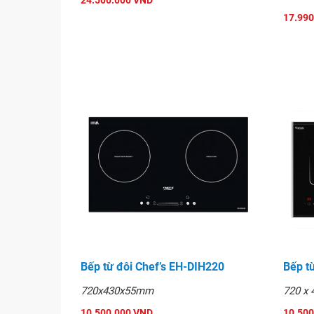
24.500.000 VND
17.990
Bếp từ đôi Chef’s EH-DIH220
Bếp t
720x430x55mm
720 x
10.500.000 VND
10.500