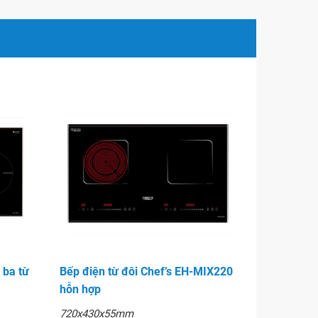
 ba từ
Bếp điện từ đôi Chef’s EH-MIX220
hỗn hợp
720x430x55mm