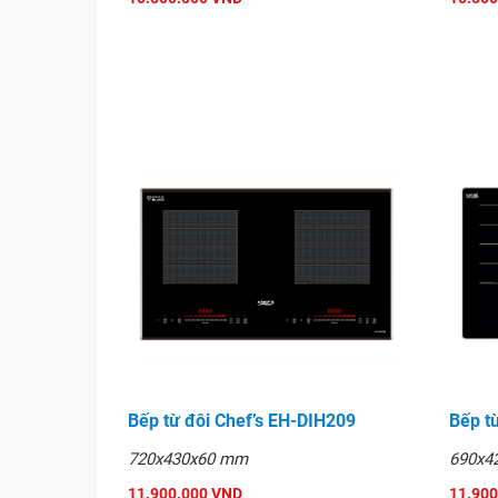
Bếp từ đôi Chef’s EH-DIH209
Bếp t
720x430x60 mm
690x4
11.900.000 VND
11.900