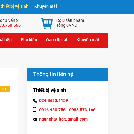
hiết bị vệ sinh
Khuyến mãi
o tư vấn 2
Có
0
sản phẩm
83.750.566
Tổng:
0
VNĐ
nhà bếp
Phụ kiện
Gạch ốp lát
Khuyến mãi
Thông tin liên hệ
Thiết bị vệ sinh
m VAT
024.3633.1159
-
0916.950.756
0983.573.166
nganphat.ltd@gmail.com