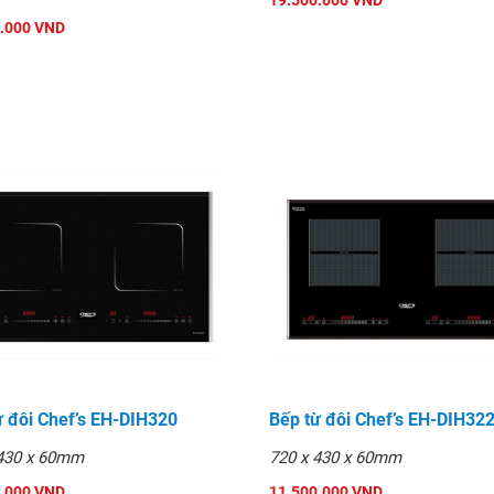
19.500.000 VND
.000 VND
ừ đôi Chef’s EH-DIH320
Bếp từ đôi Chef’s EH-DIH32
 430 x 60mm
720 x 430 x 60mm
.000 VND
11.500.000 VND