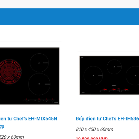
ng off
Pot detection
iện từ Chef’s EH-MIX545N
Bếp điện từ Chef’s EH-IH536
ợp
810 x 450 x 60mm
 520 x 60mm