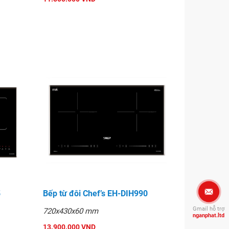
5
Bếp từ đôi Chef’s EH-DIH990
Gmail hỗ trợ
720x430x60 mm
nganphat.ltd
13.900.000 VND