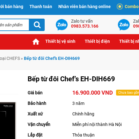
ới bán hàng
Thanh toán
Nhân viên bán hàng online
Combo t
Zalo tư vấn
Zal
0983.573.166
09
Thiết bị vệ sinh
Thiết bị điện
Thiết bị 
goại CHEFS
»
Bếp từ đôi Chef’s EH-DIH669
Bếp từ đôi Chef’s EH-DIH669
16.900.000 VND
Giá bán
Chưa bao gồ
Bảo hành
3 năm
Xuất xứ
Chính hãng
Vận chuyển
Miễn phí nội thành Hà Nội
Lắp đặt
Thỏa thuận