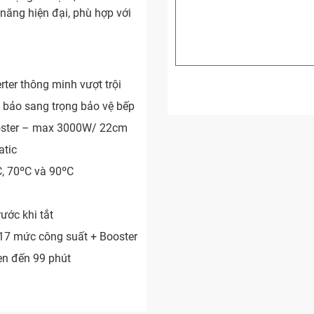
 năng hiện đại, phù hợp với
erter
thông minh vượt trội
 bảo sang trọng bảo vệ bếp
ster – max 3000W/ 22cm
atic
, 70ºC và 90ºC
ước khi tắt
ới 17 mức công suất +
Booster
ẹn đến 99 phút
600W