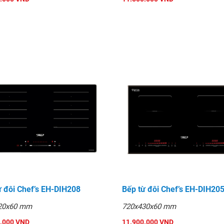
ừ đôi Chef’s EH-DIH208
Bếp từ đôi Chef’s EH-DIH20
20x60 mm
720x430x60 mm
.000 VND
11.900.000 VND