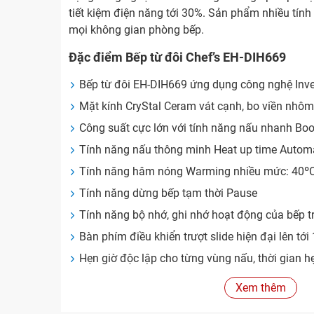
tiết kiệm điện năng tới 30%. Sản phẩm nhiều tính
mọi không gian phòng bếp.
Đặc điểm Bếp từ đôi Chef’s EH-DIH669
Bếp từ đôi EH-DIH669 ứng dụng công nghệ
Inv
Mặt kính
CryStal Ceram
vát cạnh, bo viền nhôm
Công suất cực lớn với tính năng nấu nhanh
Boo
Tính năng nấu thông minh
Heat up time Autom
Tính năng hâm nóng
Warming
nhiều mức: 40ºC
Tính năng dừng bếp tạm thời
Pause
Tính năng bộ nhớ, ghi nhớ hoạt động của bếp tr
Bàn phím điều khiển trượt slide hiện đại lên t
Hẹn giờ độc lập cho từng vùng nấu, thời gian h
Tự động chia sẻ công suất giữa 2 bếp, max 3
Xem thêm
Tính năng an toàn