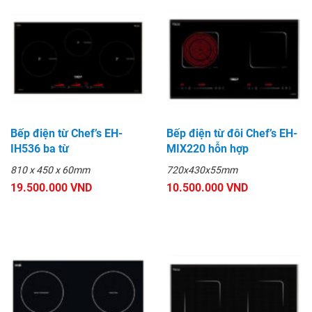
Bếp điện từ Chef’s EH-
Bếp điện từ đôi Chef’s EH-
IH536 ba từ
MIX220 hỗn hợp
810 x 450 x 60mm
720x430x55mm
19.500.000 VND
10.500.000 VND