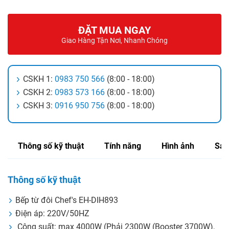
ĐẶT MUA NGAY
Giao Hàng Tận Nơi, Nhanh Chóng
CSKH 1:
0983 750 566
(8:00 - 18:00)
CSKH 2:
0983 573 166
(8:00 - 18:00)
CSKH 3:
0916 950 756
(8:00 - 18:00)
Thông số kỹ thuật
Tính năng
Hình ảnh
Sản
Thông số kỹ thuật
Bếp từ đôi Chef's EH-DIH893
Điện áp: 220V/50HZ
Công suất:
max
4000W (Phải 2300W (
Booster
3700W),