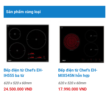
Sản phẩm cùng loại
Bếp điện từ Chef’s EH-
Bếp điện từ Chef’s EH-
IH555 ba từ
MIX545N hỗn hợp
620 x 520 x 60mm
620 x 520 x 60mm
24.500.000 VND
17.990.000 VND