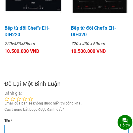
Bếp từ đôi Chef’s EH-
Bếp từ đôi Chef’s EH-
DIH220
DIH320
720x430x55mm
720 x 430 x 60mm
10.500.000 VND
10.500.000 VND
Để Lại Một Bình Luận
Đánh giá:
Email của bạn sẽ không được hiển thị công khai.
Các trường bắt buộc được đánh dấu
*
Tên
*
Hỗ trợ