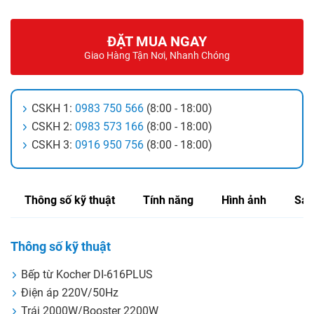
ĐẶT MUA NGAY
Giao Hàng Tận Nơi, Nhanh Chóng
CSKH 1:
0983 750 566
(8:00 - 18:00)
CSKH 2:
0983 573 166
(8:00 - 18:00)
CSKH 3:
0916 950 756
(8:00 - 18:00)
Thông số kỹ thuật
Tính năng
Hình ảnh
Sản
Thông số kỹ thuật
Bếp từ Kocher DI-616PLUS
Điện áp 220V/50Hz
Trái 2000W/Booster 2200W