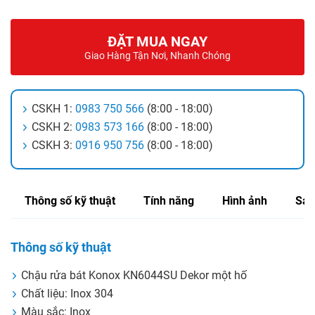
ĐẶT MUA NGAY
Giao Hàng Tận Nơi, Nhanh Chóng
CSKH 1:
0983 750 566
(8:00 - 18:00)
CSKH 2:
0983 573 166
(8:00 - 18:00)
CSKH 3:
0916 950 756
(8:00 - 18:00)
Thông số kỹ thuật
Tính năng
Hình ảnh
Sản
Thông số kỹ thuật
Chậu rửa bát Konox KN6044SU Dekor một hố
Chất liệu: Inox 304
Màu sắc: Inox