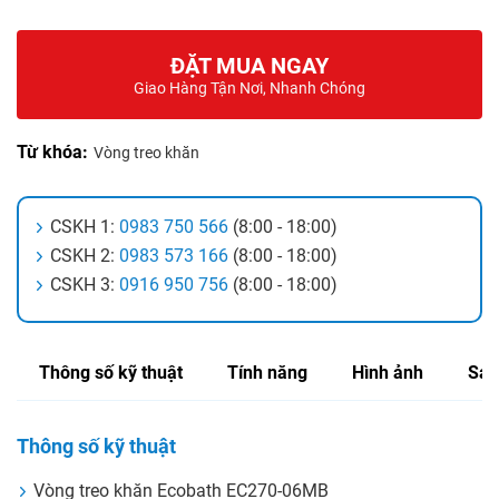
ĐẶT MUA NGAY
Giao Hàng Tận Nơi, Nhanh Chóng
Từ khóa:
Vòng treo khăn
CSKH 1:
0983 750 566
(8:00 - 18:00)
CSKH 2:
0983 573 166
(8:00 - 18:00)
CSKH 3:
0916 950 756
(8:00 - 18:00)
Thông số kỹ thuật
Tính năng
Hình ảnh
Sản
Thông số kỹ thuật
Vòng treo khăn Ecobath EC270-06MB