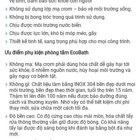
vệ sinh, đảm bảo sức khỏe con người
Không sử dụng lớp mạ crom – bảo vệ môi trường sống.
Không bị bong tróc trong quá trình sử dụng.
Chịu được môi trường nước biển.
Chịu được lực lớn, khó bị móp méo, gãy.
Thiết kế tinh tế, sang trọng phù hợp cho mọi công trình.
Ưu điểm phụ kiện phòng tắm EcoBath
Không mạ: Mạ crom phải dùng hóa chất dễ gây hại tới
sức khỏe, ô nhiễm nguồn nước, hủy hoại môi trường và
gây nguy cơ bệnh tật.
Không gỉ: Chất liệu làm bằng INOX 304 bền đẹp dưới mọi
môi trường, bền đẹp theo thời gian, tuổi thọ trên 15 năm.
Thậm trí lên đến 100 năm nếu được bảo dưỡng đúng
cách và thường xuyên. Nhờ vậy có thể tiết kiệm chi phí
thay mới, sửa chữa một cách tối đa.
Độ bền cao: Có độ cứng cao chịu mài mòn, hóa chất tẩy
rửa thông thường vẫn giữ được độ bóng. Có khả năng
lấy lại được độ sáng bóng khi đánh lại bằng bột đá như
mới.