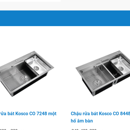
 phẩm
ượng cao.
ng khả năng chống trầy xước
m dầu mỡ.
n toàn cho sức khỏe với
 vòi rửa chén luôn là lựa
rửa bát Kosco CO 7248 một
Chậu rửa bát Kosco CO 8448
hố âm bàn