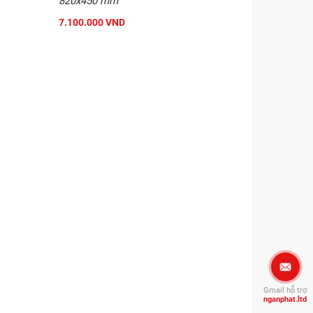
820x450 mm
7.100.000 VND
Gmail hỗ trợ
nganphat.ltd