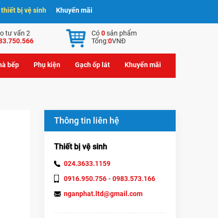
hiết bị vệ sinh
Khuyến mãi
o tư vấn 2
Có
0
sản phẩm
83.750.566
Tổng:
0
VNĐ
nhà bếp
Phụ kiện
Gạch ốp lát
Khuyến mãi
Thông tin liên hệ
Thiết bị vệ sinh
024.3633.1159
-
0916.950.756
0983.573.166
nganphat.ltd@gmail.com