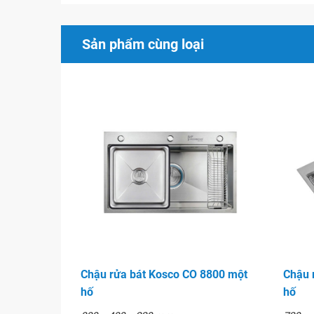
Đánh giá chất lượng và cạnh tranh của sản
Sản phẩm cùng loại
Sản phẩm chế tạo ép khuôn liền khối hố chất l
Bề mặt với công nghệ dập tạo hạt siêu nhỏ, tă
hiệu quả, chống chịu mài mòn tốt & chống bá
Sản phẩm sáng bóng bền màu, chống oxi hóa, a
chất liệu inox 304 tiêu chuẩn cao.
Giá thành hợp lý cùng với nhiều ưu đãi hấp dẫn,
chọn hàng đầu của người tiêu dùng.
Hình ảnh
Chậu rửa bát Kosco CO 8800 một
Chậu 
hố
hố