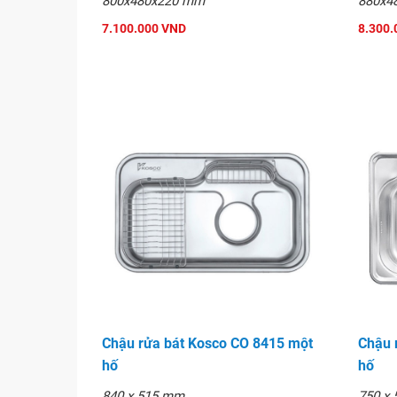
800x480x220 mm
880x4
7.100.000 VND
8.300.
Chậu rửa bát Kosco CO 8415 một
Chậu 
hố
hố
840 x 515 mm
750 x