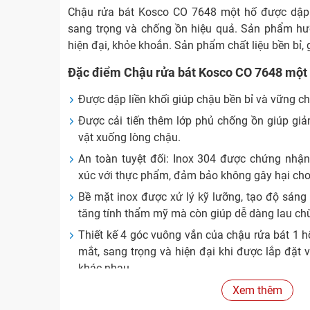
Chậu rửa bát Kosco CO 7648 một hố được dập l
sang trọng và chống ồn hiệu quả. Sản phẩm h
hiện đại, khỏe khoắn. Sản phẩm chất liệu bền bỉ, gi
Đặc điểm Chậu rửa bát Kosco CO 7648 một
Được dập liền khối giúp chậu bền bỉ và vững ch
Được cải tiến thêm lớp phủ chống ồn giúp giả
vật xuống lòng chậu.
An toàn tuyệt đối: Inox 304 được chứng nhận l
xúc với thực phẩm, đảm bảo không gây hại cho
Bề mặt inox được xử lý kỹ lưỡng, tạo độ sáng
tăng tính thẩm mỹ mà còn giúp dễ dàng lau chù
Thiết kế 4 góc vuông vắn của chậu rửa bát 1 
mắt, sang trọng và hiện đại khi được lắp đặt
khác nhau.
Lớp phủ chống ồn giúp giảm tiếng khi bạn đ
Xem thêm
chậu.