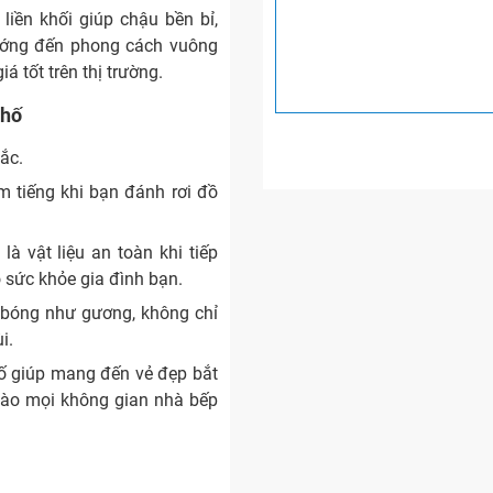
iền khối giúp chậu bền bỉ,
ướng đến phong cách vuông
á tốt trên thị trường.
 hố
ắc.
m tiếng khi bạn đánh rơi đồ
à vật liệu an toàn khi tiếp
 sức khỏe gia đình bạn.
 bóng như gương, không chỉ
i.
hố giúp mang đến vẻ đẹp bắt
 vào mọi không gian nhà bếp
ánh rơi đồ vật xuống lòng