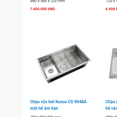
880 x 480 x 220 mm
720 x 
7.600.000 VND
6.400.
Chậu rửa bát Kosco CO 8048A
Chậu 
một hố âm bàn
hố câ