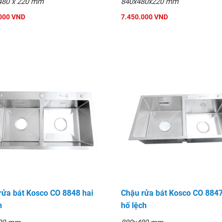
480 x 220 mm
840x480x220 mm
000 VND
7.450.000 VND
rửa bát Kosco CO 8848 hai
Chậu rửa bát Kosco CO 8847
n
hố lệch