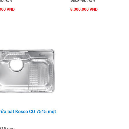
80 mm
880x480 mm
000 VND
8.300.000 VND
rửa bát Kosco CO 7515 một
 515 mm