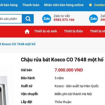
ới bán hàng
Thanh toán
Nhân viên bán hàng online
Combo t
Zalo tư vấn
Zal
0983.573.166
09
Thiết bị vệ sinh
Thiết bị điện
Thiết bị 
t Kosco CO 7648 một hố
Chậu rửa bát Kosco CO 7648 một hố
7.000.000 VND
Giá bán
Bảo hành
5 năm
Xuất xứ
Kosco - Sản xuất tại Hàn Quốc
Vận chuyển
Miễn phí nội thành Hà Nội
Lắp đặt
Thỏa thuận