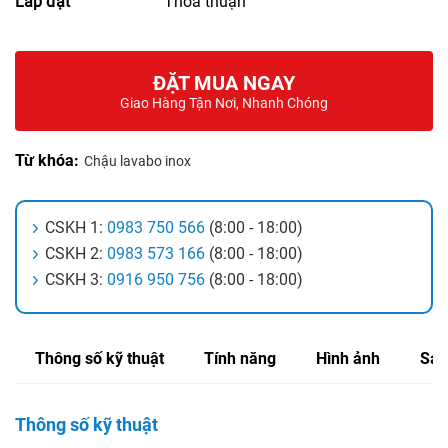
Lắp đặt
Thỏa thuận
ĐẶT MUA NGAY
Giao Hàng Tận Nơi, Nhanh Chóng
Từ khóa:
Chậu lavabo inox
CSKH 1:
0983 750 566
(8:00 - 18:00)
CSKH 2:
0983 573 166
(8:00 - 18:00)
CSKH 3:
0916 950 756
(8:00 - 18:00)
Thông số kỹ thuật
Tính năng
Hình ảnh
Sản
Thông số kỹ thuật