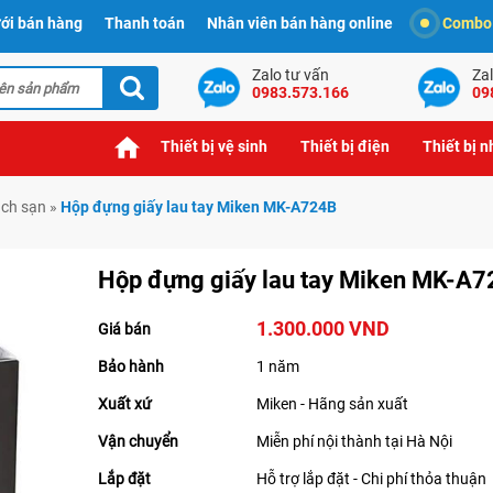
ới bán hàng
Thanh toán
Nhân viên bán hàng online
Combo t
Zalo tư vấn
Zal
0983.573.166
09
Thiết bị vệ sinh
Thiết bị điện
Thiết bị 
ách sạn
»
Hộp đựng giấy lau tay Miken MK-A724B
Hộp đựng giấy lau tay Miken MK-A
1.300.000 VND
Giá bán
Bảo hành
1 năm
Xuất xứ
Miken - Hãng sản xuất
Vận chuyển
Miễn phí nội thành tại Hà Nội
Lắp đặt
Hỗ trợ lắp đặt - Chi phí thỏa thuận