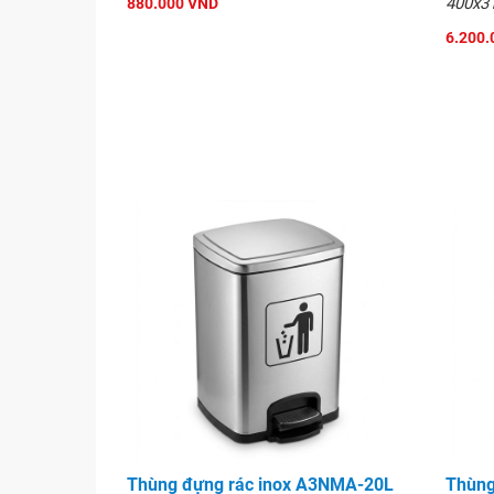
400x3
880.000 VND
6.200.
Thùng đựng rác inox A3NMA-20L
Thùng