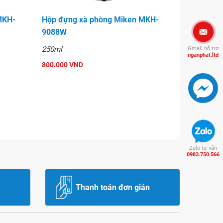
MKH-
Hộp đựng xà phòng Miken MKH-
9088W
250ml
Gmail hỗ trợ
nganphat.ltd
800.000 VND
Zalo tư vấn
0983.750.566
Thanh toán đơn giản