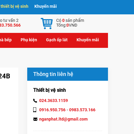
hiết bị vệ sinh
Khuyến mãi
o tư vấn 2
Có
0
sản phẩm
83.750.566
Tổng:
0
VNĐ
nhà bếp
Phụ kiện
Gạch ốp lát
Khuyến mãi
Thông tin liên hệ
724B
Thiết bị vệ sinh
024.3633.1159
-
0916.950.756
0983.573.166
nganphat.ltd@gmail.com