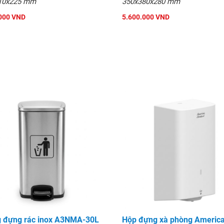
10x225 mm
350x380x280 mm
000 VND
5.600.000 VND
 đựng rác inox A3NMA-30L
Hộp đựng xà phòng Americ