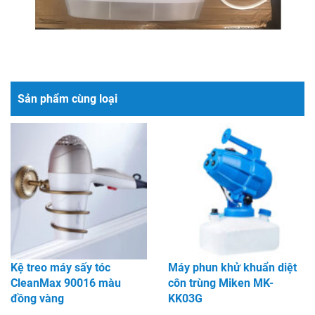
Sản phẩm cùng loại
Kệ treo máy sấy tóc
Máy phun khử khuẩn diệt
CleanMax 90016 màu
côn trùng Miken MK-
đồng vàng
KK03G