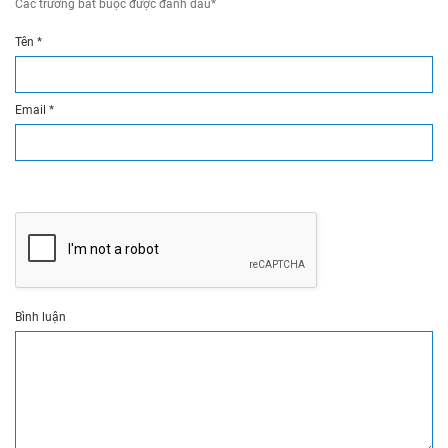
Các trường bắt buộc được đánh dấu
*
Tên
*
Email
*
Bình luận