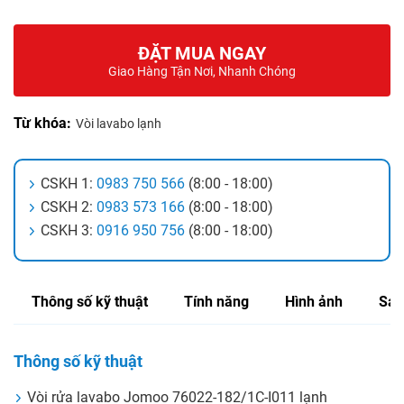
ĐẶT MUA NGAY
Giao Hàng Tận Nơi, Nhanh Chóng
Từ khóa:
Vòi lavabo lạnh
CSKH 1:
0983 750 566
(8:00 - 18:00)
CSKH 2:
0983 573 166
(8:00 - 18:00)
CSKH 3:
0916 950 756
(8:00 - 18:00)
Thông số kỹ thuật
Tính năng
Hình ảnh
Sản
Thông số kỹ thuật
Vòi rửa lavabo Jomoo 76022-182/1C-I011 lạnh