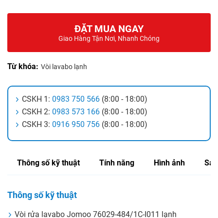
ĐẶT MUA NGAY
Giao Hàng Tận Nơi, Nhanh Chóng
Từ khóa:
Vòi lavabo lạnh
CSKH 1:
0983 750 566
(8:00 - 18:00)
CSKH 2:
0983 573 166
(8:00 - 18:00)
CSKH 3:
0916 950 756
(8:00 - 18:00)
Thông số kỹ thuật
Tính năng
Hình ảnh
Sản
Thông số kỹ thuật
Vòi rửa lavabo Jomoo 76029-484/1C-I011 lạnh