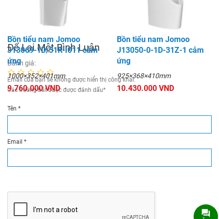
3.920.000 VND
7.650.000 VND
Bồn tiểu nam Jomoo
Bồn tiểu nam Jomoo
Để Lại Một Bình Luận
J13069-1D/31K-I011 cảm
J13050-0-1D-31Z-1 cảm
ứng
ứng
Đánh giá:
1000×352×401mm
925×368×410mm
Email của bạn sẽ không được hiển thị công khai.
9.760.000 VND
10.430.000 VND
Các trường bắt buộc được đánh dấu
*
Tên
*
Email
*