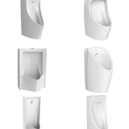
Bồn tiểu nam Jomoo
Bồn tiểu nam Jomoo
J13055-0D/31K-I011 cảm
13058-1-1Z/51Z-1 treo
ứng treo tường
tường
350x360x650 mm
575×314×343 mm
7.670.000 VND
2.930.000 VND
Bồn tiểu nam Jomoo
Bồn tiểu nam Jomoo
13053-1Z/51Z-I011 treo
J13057-1D/41K-I011 cảm
tường
ứng
580×385×285mm
324×355×564mm