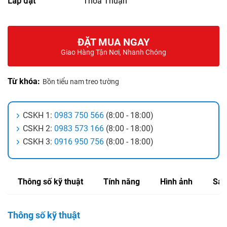
Lắp đặt
Thỏa Thuận
ĐẶT MUA NGAY
Giao Hàng Tận Nơi, Nhanh Chóng
Từ khóa:
Bồn tiểu nam treo tường
CSKH 1:
0983 750 566
(8:00 - 18:00)
CSKH 2:
0983 573 166
(8:00 - 18:00)
CSKH 3:
0916 950 756
(8:00 - 18:00)
Thông số kỹ thuật
Tính năng
Hình ảnh
Sản
Thông số kỹ thuật