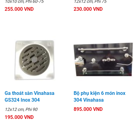
10x10 cm, Phi 60-75
12x12 cm, Phi 75
255.000 VND
230.000 VND
Ga thoát sàn Vinahasa
Bộ phụ kiện 6 món inox
GS324 Inox 304
304 Vinahasa
895.000 VND
12x12 cm, Phi 90
195.000 VND