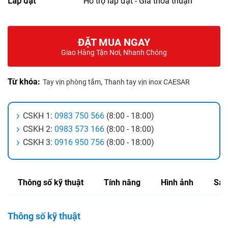
Lắp đặt
Hỗ trợ lắp đặt - Giá thỏa thuận
ĐẶT MUA NGAY
Giao Hàng Tận Nơi, Nhanh Chóng
Từ khóa:
,
Tay vịn phòng tắm
Thanh tay vịn inox CAESAR
CSKH 1:
0983 750 566
(8:00 - 18:00)
CSKH 2:
0983 573 166
(8:00 - 18:00)
CSKH 3:
0916 950 756
(8:00 - 18:00)
Thông số kỹ thuật
Tính năng
Hình ảnh
Sản
Thông số kỹ thuật