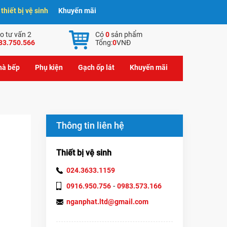
hiết bị vệ sinh
Khuyến mãi
o tư vấn 2
Có
0
sản phẩm
83.750.566
Tổng:
0
VNĐ
nhà bếp
Phụ kiện
Gạch ốp lát
Khuyến mãi
Thông tin liên hệ
Thiết bị vệ sinh
024.3633.1159
-
0916.950.756
0983.573.166
nganphat.ltd@gmail.com