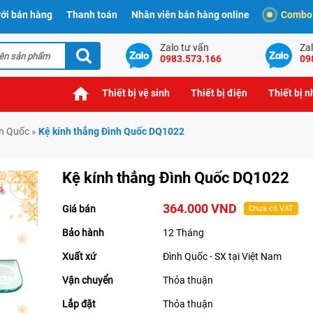
ới bán hàng
Thanh toán
Nhân viên bán hàng online
Combo t
Zalo tư vấn
Zal
0983.573.166
09
Thiết bị vệ sinh
Thiết bị điện
Thiết bị 
nh Quốc
»
Kệ kính thẳng Đình Quốc DQ1022
Kệ kính thẳng Đình Quốc DQ1022
364.000 VND
Giá bán
Chưa có VAT
Bảo hành
12 Tháng
Xuất xứ
Đình Quốc - SX tại Việt Nam
Vận chuyển
Thỏa thuận
Lắp đặt
Thỏa thuận