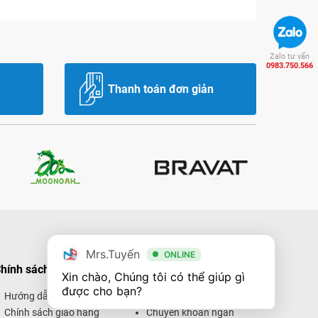
Zalo tư vấn
0983.750.566
Thanh toán đơn giản
Mrs.Tuyến
ONLINE
hính sách mua hàng
Hình thức thanh toán
Xin chào, Chúng tôi có thể giúp gì 
được cho bạn?
Hướng dẫn mua hàng
Thanh toán trực tiếp
Chính sách giao hàng
Chuyển khoản ngân