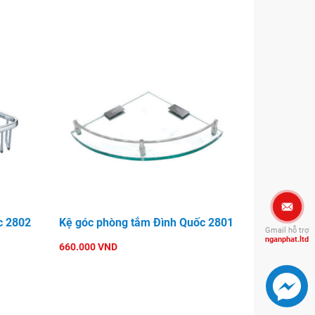
c 2802
Kệ góc phòng tắm Đình Quốc 2801
Gmail hỗ trợ
nganphat.ltd
660.000 VND