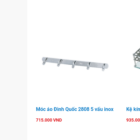
Móc áo Đình Quốc 2808 5 vấu inox
Kệ kí
715.000 VND
935.0