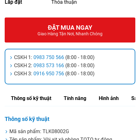
Lắp đặt
Thỏa thuận
ĐẶT MUA NGAY
Giao Hàng Tận Nơi, Nhanh Chóng
CSKH 1:
0983 750 566
(8:00 - 18:00)
CSKH 2:
0983 573 166
(8:00 - 18:00)
CSKH 3:
0916 950 756
(8:00 - 18:00)
Thông số kỹ thuật
Tính năng
Hình ảnh
Sản
Thông số kỹ thuật
Mã sản phẩm: TLK08002G
Tên sản phẩm: Vòi xịt xà phòng TOTO tự động