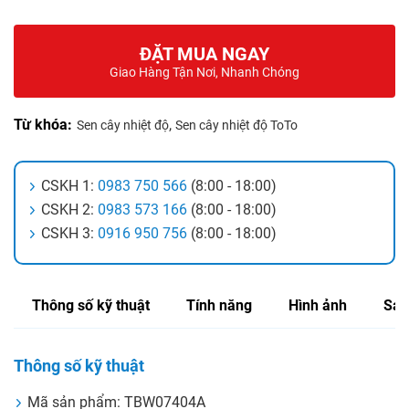
ĐẶT MUA NGAY
Giao Hàng Tận Nơi, Nhanh Chóng
Từ khóa:
,
Sen cây nhiệt độ
Sen cây nhiệt độ ToTo
CSKH 1:
0983 750 566
(8:00 - 18:00)
CSKH 2:
0983 573 166
(8:00 - 18:00)
CSKH 3:
0916 950 756
(8:00 - 18:00)
Thông số kỹ thuật
Tính năng
Hình ảnh
Sản
Thông số kỹ thuật
Mã sản phẩm: TBW07404A