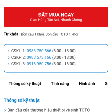
ĐẶT MUA NGAY
Giao Hàng Tận Nơi, Nhanh Chóng
Từ khóa:
,
Bồn cầu 1 khối
Bồn cầu TOTO 1 khối
CSKH 1:
0983 750 566
(8:00 - 18:00)
CSKH 2:
0983 573 166
(8:00 - 18:00)
CSKH 3:
0916 950 756
(8:00 - 18:00)
Thông số kỹ thuật
Tính năng
Hình ảnh
Sản
Thông số kỹ thuật
Bàn cầu của thương hiệu thiết bị vệ sinh TOTO