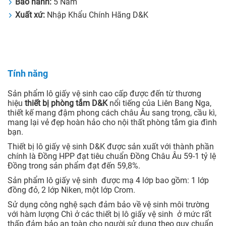
Bảo hành:
5 Năm
Xuất xứ:
Nhập Khẩu Chính Hãng D&K
Tính năng
Sản phẩm lô giấy vệ sinh cao cấp được đến từ thương
hiệu
thiết bị phòng tắm D&K
nổi tiếng của Liên Bang Nga,
thiết kế mang đậm phong cách châu Âu sang trọng, cầu kì,
mang lại vẻ đẹp hoàn hảo cho nội thất phòng tắm gia đình
bạn.
Thiết bị lô giấy vệ sinh D&K được sản xuất với thành phần
chính là Đồng HPP đạt tiêu chuẩn Đồng Châu Âu 59-1 tỷ lệ
Đồng trong sản phẩm đạt đến 59,8%.
Sản phẩm lô giấy vệ sinh được mạ 4 lớp bao gồm: 1 lớp
đồng đỏ, 2 lớp Niken, một lớp Crom.
Sử dụng công nghệ sạch đảm bảo về vệ sinh môi trường
với hàm lượng Chì ở các thiết bị lô giấy vệ sinh ở mức rất
thấp đảm bảo an toàn cho người sử dụng theo quy chuẩn