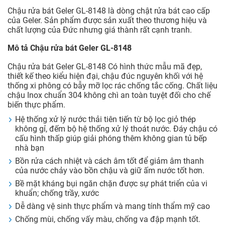
Chậu rửa bát Geler GL-8148 là dòng chật rửa bát cao cấp
của Geler. Sản phẩm được sản xuất theo thương hiệu và
chất lượng của Đức nhưng giá thành rất cạnh tranh.
Mô tả Chậu rửa bát Geler GL-8148
Chậu rửa bát Geler GL-8148 Có hình thức mẫu mã đẹp,
thiết kế theo kiểu hiện đại, chậu đúc nguyên khối với hệ
thống xi phông có bẫy mỡ lọc rác chống tắc cống. Chất liệu
chậu Inox chuẩn 304 không chì an toàn tuyệt đối cho chế
biến thực phẩm.
Hệ thống xử lý nước thải tiên tiến từ bộ lọc giỏ thép
không gỉ, đếm bộ hệ thống xử lý thoát nước. Đáy chậu có
cấu hình thấp giúp giải phóng thêm không gian tủ bếp
nhà bạn
Bồn rửa cách nhiệt và cách âm tốt để giảm âm thanh
của nước chảy vào bồn chậu và giữ ấm nước tốt hơn.
Bề mặt kháng bụi ngăn chặn được sự phát triển của vi
khuẩn; chống trầy, xước
Dễ dàng vệ sinh thực phẩm và mang tính thẩm mỹ cao
Chống mùi, chống vấy màu, chống va đập mạnh tốt.