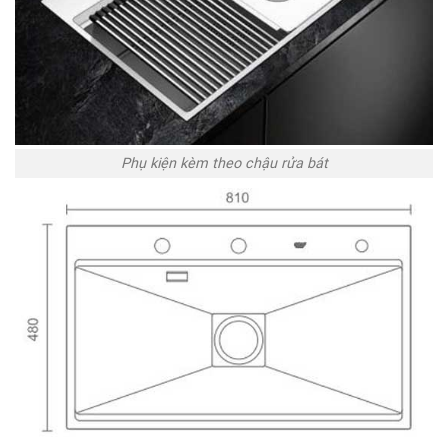
Phụ kiện kèm theo chậu rửa bát