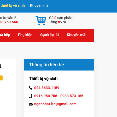
hiết bị vệ sinh
Khuyến mãi
o tư vấn 2
Có
0
sản phẩm
83.750.566
Tổng:
0
VNĐ
nhà bếp
Phụ kiện
Gạch ốp lát
Khuyến mãi
Thông tin liên hệ
0
Thiết bị vệ sinh
T
024.3633.1159
-
0916.950.756
0983.573.166
nganphat.ltd@gmail.com