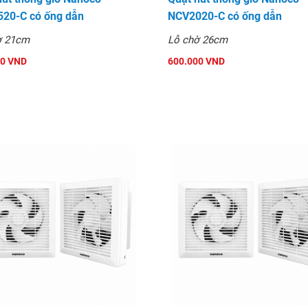
20-C có ống dẫn
NCV2020-C có ống dẫn
ờ 21cm
Lỗ chờ 26cm
00 VND
600.000 VND