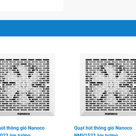
với đa dạng không gian lắp
 nhà bếp…
 nước, hơi nóng trong nhà
 ái, độ ồn thấp.
n hảo và hợp lý cho các gia
hất lượng tốt..
ạt hút Nanoco đã chiếm được
hút thông gió Nanoco
Quạt hút thông gió Nanoco
023 âm tường
NMV1523 âm tường