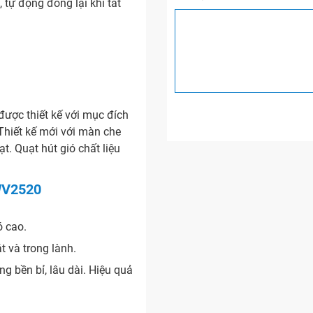
 tự động đóng lại khi tắt
ợc thiết kế với mục đích
 Thiết kế mới với màn che
ạt. Quạt hút gió chất liệu
WV2520
ó cao.
 và trong lành.
 bền bỉ, lâu dài. Hiệu quả
 cơ. Bảo vệ quạt an toàn khi