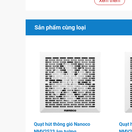
Xem thêm
xảy ra các sự cố tăng nhiệt quá mức.
Thiết kế âm trần hiện đại trang nhã, thích hợp 
đặt: phòng khách, phòng tắm, phòng ngủ hoặc
Sản phẩm cùng loại
Giúp thải luồng không khí tù đọng, ẩm mốc, hơi
ra bên ngoài.
Đánh giá sản phẩm
Mẫu mã thiết kế theo kiểu hiện đại, vận hành êm
Lựa chọn quạt hút nanoco là 1 sự lựa chọn hoà
đình đang muốn dùng hàng giá phải chăng mà c
Với chất lượng tốt, dich vụ hậu mãi đi kèm qu
sự tin tưởng của rất nhiều khách hàng.
Hình ảnh
Quạt hút thông gió Nanoco
Quạt 
NMV2523 âm tường
NMV2