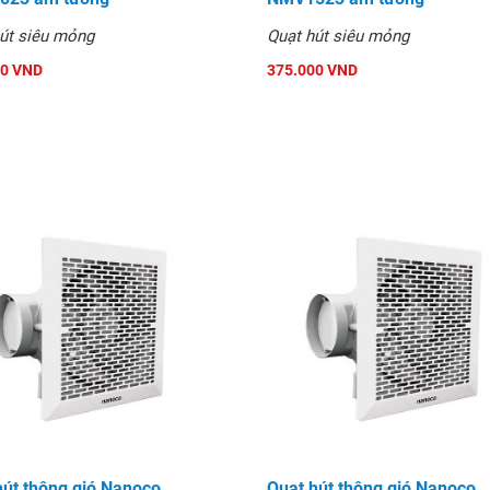
út siêu mỏng
Quạt hút siêu mỏng
00 VND
375.000 VND
hút thông gió Nanoco
Quạt hút thông gió Nanoco