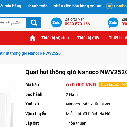
ới bán hàng
Thanh toán
Nhân viên bán hàng online
Combo t
Zalo tư vấn
Zal
0983.573.166
09
Thiết bị vệ sinh
Thiết bị điện
Thiết bị 
t hút thông gió Nanoco NWV2520
Quạt hút thông gió Nanoco NWV252
670.000 VND
Giá bán
Chưa bao gồm VA
Bảo hành
2 Năm
Xuất xứ
Nanoco - Sản xuất tại VN
Vận chuyển
Miễn phí nội thành Hà Nội
Lắp đặt
Thỏa thuận