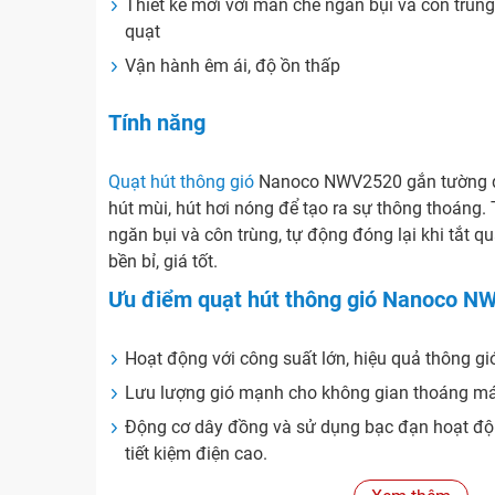
Thiết kế mới với màn che ngăn bụi và côn trùng,
quạt
Vận hành êm ái, độ ồn thấp
Tính năng
Quạt hút thông gió
Nanoco NWV2520 gắn tường đư
hút mùi, hút hơi nóng để tạo ra sự thông thoáng.
ngăn bụi và côn trùng, tự động đóng lại khi tắt qu
bền bỉ, giá tốt.
Ưu điểm quạt hút thông gió Nanoco N
Hoạt động với công suất lớn, hiệu quả thông gi
Lưu lượng gió mạnh cho không gian thoáng mát
Động cơ dây đồng và sử dụng bạc đạn hoạt động
tiết kiệm điện cao.
Được trang bị cầu chỉ quá nhiệt bên trong động