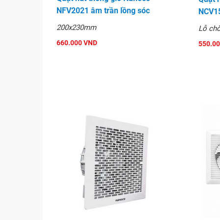
NFV2021 âm trần lồng sóc
NCV15
200x230mm
Lỗ ch
660.000 VND
550.0