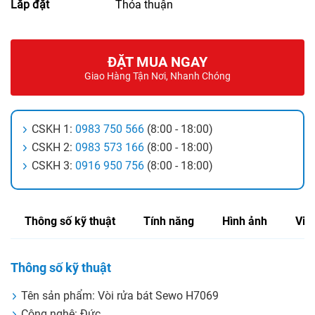
Lắp đặt
Thỏa thuận
ĐẶT MUA NGAY
Giao Hàng Tận Nơi, Nhanh Chóng
CSKH 1:
0983 750 566
(8:00 - 18:00)
CSKH 2:
0983 573 166
(8:00 - 18:00)
CSKH 3:
0916 950 756
(8:00 - 18:00)
Thông số kỹ thuật
Tính năng
Hình ảnh
Vid
Thông số kỹ thuật
Tên sản phẩm: Vòi rửa bát Sewo H7069
Công nghệ: Đức