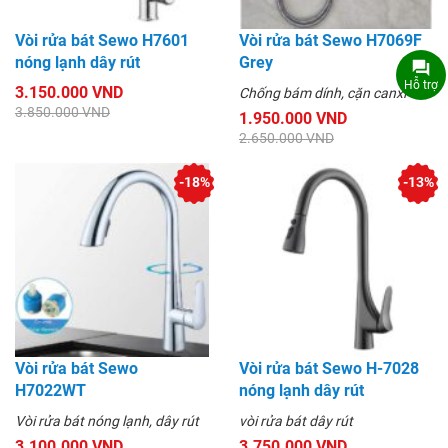
Vòi rửa bát Sewo H7601
Vòi rửa bát Sewo H7069F
nóng lạnh dây rút
Grey
Hỗ trợ
3.150.000 VND
Chống bám dính, cặn canxi
3.850.000 VND
1.950.000 VND
2.650.000 VND
-18%
-13%
Vòi rửa bát Sewo
Vòi rửa bát Sewo H-7028
H7022WT
nóng lạnh dây rút
Vòi rửa bát nóng lạnh, dây rút
vòi rửa bát dây rút
3.100.000 VND
3.750.000 VND