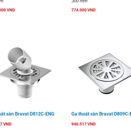
mm
300 mm
000 VND
774.000 VND
oát sàn Bravat D812C-ENG
Ga thoát sàn Bravat D809C
17 VND
946.517 VND