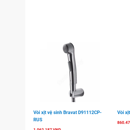
Vòi xịt vệ sinh Bravat D91112CP-
Vòi x
RUS
860.4
1.062.187 VND