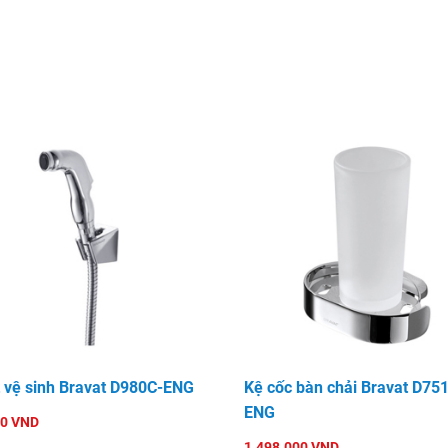
ịt vệ sinh Bravat D980C-ENG
Kệ cốc bàn chải Bravat D75
ENG
70 VND
1.498.000 VND