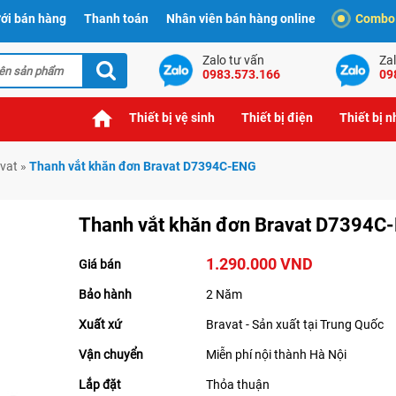
ới bán hàng
Thanh toán
Nhân viên bán hàng online
Combo t
Zalo tư vấn
Zal
0983.573.166
09
Thiết bị vệ sinh
Thiết bị điện
Thiết bị 
vat
»
Thanh vắt khăn đơn Bravat D7394C-ENG
Thanh vắt khăn đơn Bravat D7394C
1.290.000 VND
Giá bán
Bảo hành
2 Năm
Xuất xứ
Bravat - Sản xuất tại Trung Quốc
Vận chuyển
Miễn phí nội thành Hà Nội
Lắp đặt
Thỏa thuận