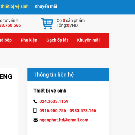
hiết bị vệ sinh
Khuyến mãi
o tư vấn 2
Có
0
sản phẩm
83.750.566
Tổng:
0
VNĐ
nhà bếp
Phụ kiện
Gạch ốp lát
Khuyến mãi
Thông tin liên hệ
-ENG
Thiết bị vệ sinh
024.3633.1159
-
0916.950.756
0983.573.166
nganphat.ltd@gmail.com