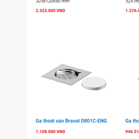
325x120x50 mm
525 
2.323.000 VND
1.376.
Ga thoát sàn Bravat D801C-ENG
Ga th
1.108.000 VND
946.5