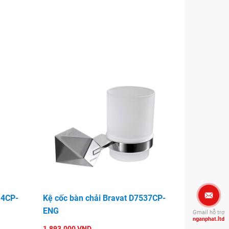
14CP-
Kệ cốc bàn chải Bravat D7537CP-
ENG
Gmail hỗ trợ
nganphat.ltd
1.893.000 VND