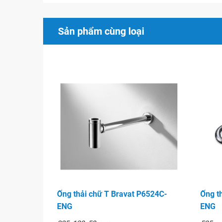
Sản phẩm cùng loại
Ống thải chữ T Bravat P6524C-
Ống t
ENG
ENG