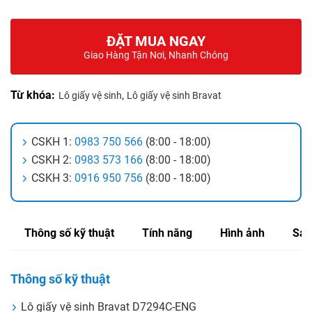
ĐẶT MUA NGAY
Giao Hàng Tận Nơi, Nhanh Chóng
Từ khóa:
,
Lô giấy vệ sinh
Lô giấy vệ sinh Bravat
CSKH 1:
0983 750 566
(8:00 - 18:00)
CSKH 2:
0983 573 166
(8:00 - 18:00)
CSKH 3:
0916 950 756
(8:00 - 18:00)
Thông số kỹ thuật
Tính năng
Hình ảnh
Sản
Thông số kỹ thuật
Lô giấy vệ sinh Bravat D7294C-ENG