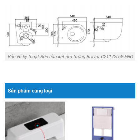
Bản vẽ kỹ thuật Bồn cầu két âm tường Bravat C21172UW-ENG
Sản phẩm cùng loại