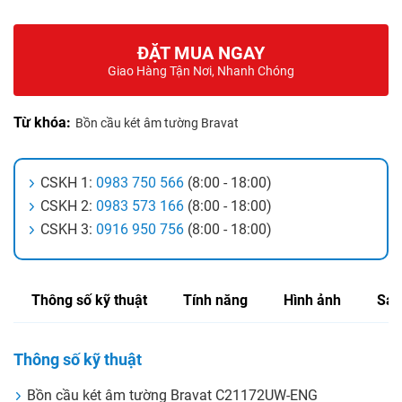
ĐẶT MUA NGAY
Giao Hàng Tận Nơi, Nhanh Chóng
Từ khóa:
Bồn cầu két âm tường Bravat
CSKH 1:
0983 750 566
(8:00 - 18:00)
CSKH 2:
0983 573 166
(8:00 - 18:00)
CSKH 3:
0916 950 756
(8:00 - 18:00)
Thông số kỹ thuật
Tính năng
Hình ảnh
Sản
Thông số kỹ thuật
Bồn cầu két âm tường Bravat C21172UW-ENG