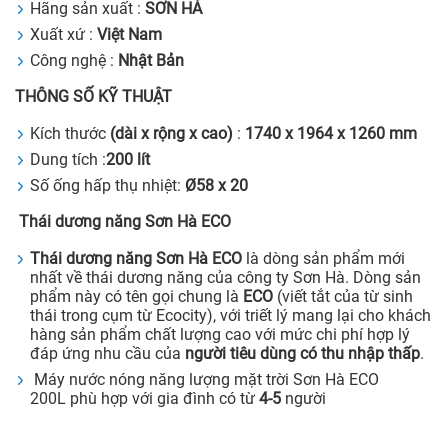
Hãng sản xuất :
SƠN HÀ
Xuất xứ :
Việt Nam
Công nghệ :
Nhật Bản
THÔNG SỐ KỸ THUẬT
Kích thước
(dài x rộng x cao)
:
1740 x 1964 x 1260 mm
Dung tích :
200 lít
Số ống hấp thụ nhiệt:
Ø
58 x 20
Thái dương năng Sơn Hà ECO
Thái dương năng Sơn Hà ECO
là dòng sản phẩm mới
nhất về thái dương năng của công ty Sơn Hà. Dòng sản
phẩm này có tên gọi chung là
ECO
(viết tắt của từ sinh
thái trong cụm từ Ecocity), với triết lý mang lại cho khách
hàng sản phẩm chất lượng cao với mức chi phí hợp lý
đáp ứng nhu cầu của
người tiêu dùng có thu nhập thấp
.
Máy nước nóng năng lượng mặt trời Sơn Hà ECO
200L phù hợp với gia đình có từ
4-5
người