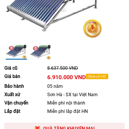
Giá cũ
8.637.500 VND
Giá bán
6.910.000 VND
Chưa có VAT
Bảo hành
05 năm
Xuất xứ
Sơn Hà - SX tại Việt Nam
Vận chuyển
Miễn phí nội thành
Lắp đặt
Miễn phí lắp đặt HN
QUÀ TẶNG KHUYẾN MẠI