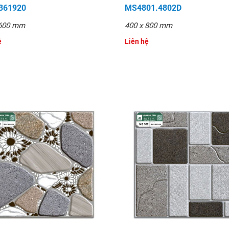
361920
MS4801.4802D
 600 mm
400 x 800 mm
ệ
Liên hệ