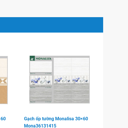
×60
Gạch ốp tường Monalisa 30×60
Mona36131415