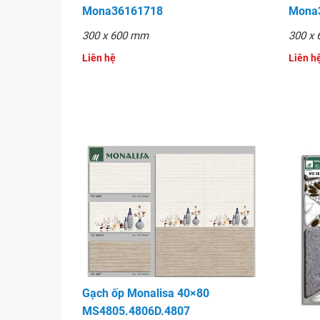
Mona36161718
Mona
300 x 600 mm
300 x
Liên hệ
Liên h
Gạch ốp Monalisa 40×80
MS4805.4806D.4807