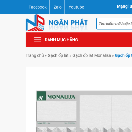
Mạng lư
Facebook
Zalo
Youtube
DANH MỤC HÃNG
Trang chủ
»
Gạch ốp lát
»
Gạch ốp lát Monalisa
»
Gạch ốp