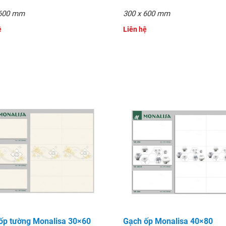
 600 mm
300 x 600 mm
ệ
Liên hệ
60 Mona36010203
ốp tường Monalisa 30×60
Gạch ốp Monalisa 40×80