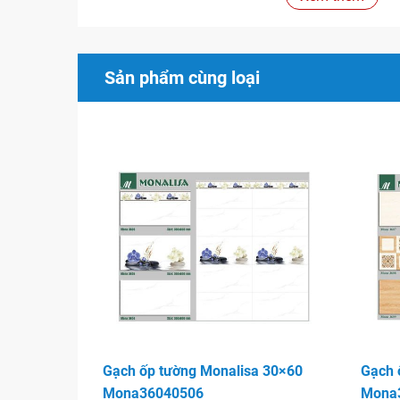
Sản phẩm cùng loại
Gạch ốp tường Monalisa 30×60
Gạch 
Mona36040506
Mona