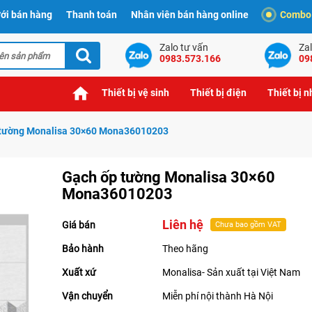
ới bán hàng
Thanh toán
Nhân viên bán hàng online
Combo t
Zalo tư vấn
Zal
0983.573.166
09
Thiết bị vệ sinh
Thiết bị điện
Thiết bị 
 tường Monalisa 30×60 Mona36010203
Gạch ốp tường Monalisa 30×60
Mona36010203
Liên hệ
Giá bán
Chưa bao gồm VAT
Bảo hành
Theo hãng
Xuất xứ
Monalisa- Sản xuất tại Việt Nam
Vận chuyển
Miễn phí nội thành Hà Nội