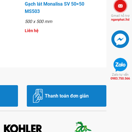
Gạch lát Monalisa SV 50×50
MS503
Gmail hỗ trợ
nganphat.ltd
500 x 500 mm
Liên hệ
Zalo tư vấn
0983.750.566
Thanh toán đơn giản