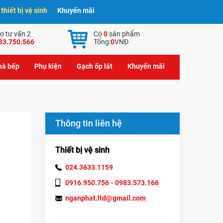
hiết bị vệ sinh
Khuyến mãi
o tư vấn 2
Có
0
sản phẩm
83.750.566
Tổng:
0
VNĐ
nhà bếp
Phụ kiện
Gạch ốp lát
Khuyến mãi
Thông tin liên hệ
Thiết bị vệ sinh
024.3633.1159
-
0916.950.756
0983.573.166
nganphat.ltd@gmail.com