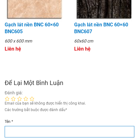
Gạch lát nền BNC 60×60
Gạch lát nền BNC 60×60
BNC605
BNC607
600 x 600 mm
60x60 cm
Liên hệ
Liên hệ
Để Lại Một Bình Luận
Đánh giá:
Email của bạn sẽ không được hiển thị công khai.
Các trường bắt buộc được đánh dấu
*
Tên
*