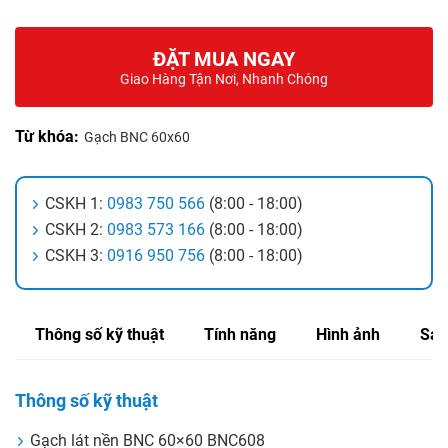
ĐẶT MUA NGAY
Giao Hàng Tận Nơi, Nhanh Chóng
Từ khóa:
Gạch BNC 60x60
CSKH 1:
0983 750 566
(8:00 - 18:00)
CSKH 2:
0983 573 166
(8:00 - 18:00)
CSKH 3:
0916 950 756
(8:00 - 18:00)
Thông số kỹ thuật
Tính năng
Hình ảnh
Sản
Thông số kỹ thuật
Gạch lát nền BNC 60×60 BNC608