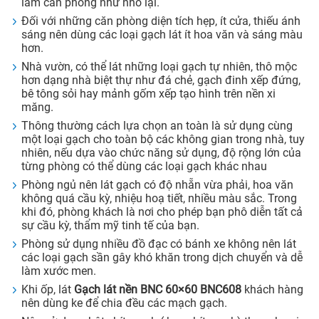
làm căn phòng như nhỏ lại.
Đối với những căn phòng diện tích hẹp, ít cửa, thiếu ánh
sáng nên dùng các loại gạch lát ít hoa văn và sáng màu
hơn.
Nhà vườn, có thể lát những loại gạch tự nhiên, thô mộc
hơn dạng nhà biệt thự như đá chẻ, gạch đinh xếp đứng,
bê tông sỏi hay mảnh gốm xếp tạo hình trên nền xi
măng.
Thông thường cách lựa chọn an toàn là sử dụng cùng
một loại gạch cho toàn bộ các không gian trong nhà, tuy
nhiên, nếu dựa vào chức năng sử dụng, độ rộng lớn của
từng phòng có thể dùng các loại gạch khác nhau
Phòng ngủ nên lát gạch có độ nhẵn vừa phải, hoa văn
không quá cầu kỳ, nhiệu hoạ tiết, nhiều màu sắc. Trong
khi đó, phòng khách là nơi cho phép bạn phô diễn tất cả
sự cầu kỳ, thẩm mỹ tinh tế của bạn.
Phòng sử dụng nhiều đồ đạc có bánh xe không nên lát
các loại gạch sần gây khó khăn trong dịch chuyển và dễ
làm xước men.
Khi ốp, lát
Gạch lát nền BNC 60×60 BNC608
khách hàng
nên dùng ke để chia đều các mạch gạch.