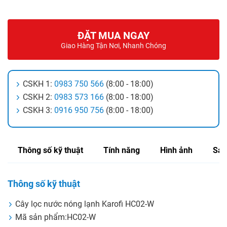
ĐẶT MUA NGAY
Giao Hàng Tận Nơi, Nhanh Chóng
CSKH 1:
0983 750 566
(8:00 - 18:00)
CSKH 2:
0983 573 166
(8:00 - 18:00)
CSKH 3:
0916 950 756
(8:00 - 18:00)
Thông số kỹ thuật
Tính năng
Hình ảnh
Sản
Thông số kỹ thuật
Cây lọc nước nóng lạnh Karofi HC02-W
Mã sản phẩm:HC02-W