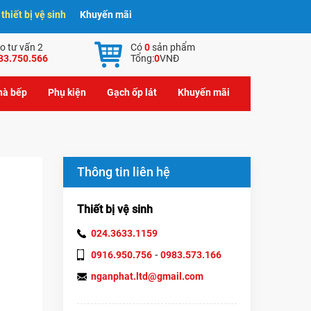
hiết bị vệ sinh
Khuyến mãi
o tư vấn 2
Có
0
sản phẩm
83.750.566
Tổng:
0
VNĐ
nhà bếp
Phụ kiện
Gạch ốp lát
Khuyến mãi
Thông tin liên hệ
Thiết bị vệ sinh
024.3633.1159
-
0916.950.756
0983.573.166
nganphat.ltd@gmail.com