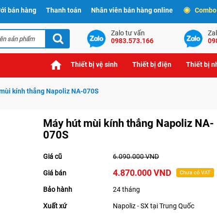
ới bán hàng
Thanh toán
Nhân viên bán hàng online
Combo t
Zalo tư vấn
Zal
0983.573.166
09
Thiết bị vệ sinh
Thiết bị điện
Thiết bị 
mùi kính thẳng Napoliz NA-070S
Máy hút mùi kính thẳng Napoliz NA-
070S
Giá cũ
6.090.000 VND
4.870.000 VND
Giá bán
Chưa có VAT
Bảo hành
24 tháng
Xuất xứ
Napoliz - SX tại Trung Quốc