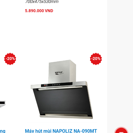
700x475x530mm
5.890.000 VND
-20%
-20%
áng
Máy hút mùi NAPOLIZ NA-090MT