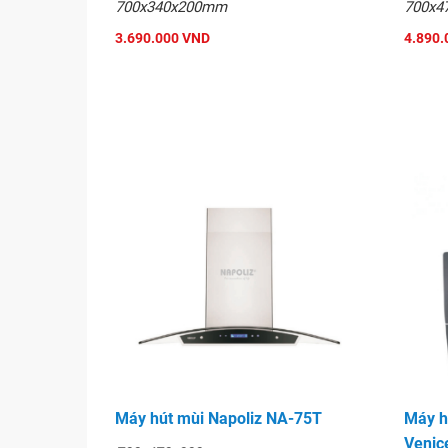
700x340x200mm
700x4
3.690.000 VND
4.890.
Máy hút mùi Napoliz NA-75T
Máy h
Venic