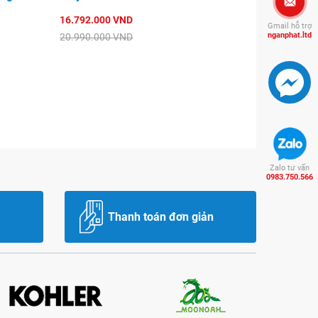
16.792.000 VND
Gmail hỗ trợ
nganphat.ltd
20.990.000 VND
Zalo tư vấn
0983.750.566
Thanh toán đơn giản