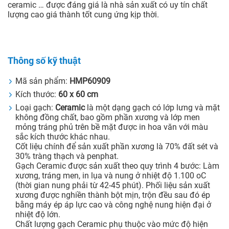
ceramic … được đáng giá là nhà sản xuất có uy tín chất
lượng cao giá thành tốt cung ứng kịp thời.
Thông số kỹ thuật
Mã sản phẩm:
HMP60909
Kích thước:
60 x 60 cm
Loại gạch:
Ceramic
là một dạng gạch có lớp lưng và mặt
không đồng chất, bao gồm phần xương và lớp men
mỏng tráng phủ trên bề mặt được in hoa văn với màu
sắc kích thước khác nhau.
Cốt liệu chính để sản xuất phần xương là 70% đất sét và
30% tràng thạch và penphat.
Gạch Ceramic được sản xuất theo quy trình 4 bước: Làm
xương, tráng men, in lụa và nung ở nhiệt độ 1.100 oC
(thời gian nung phải từ 42-45 phút). Phối liệu sản xuất
xương được nghiền thành bột mịn, trộn đều sau đó ép
bằng máy ép áp lực cao và công nghệ nung hiện đại ở
nhiệt độ lớn.
Chất lượng gạch Ceramic phụ thuộc vào mức độ hiện